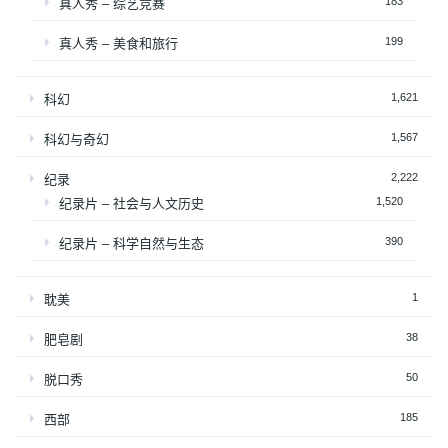
183
真人秀 – 综艺竞赛
199
真人秀 – 美食和旅行
1,621
科幻
1,567
科幻与奇幻
2,222
纪录
1,520
纪录片 – 社会与人文历史
390
纪录片 – 科学自然与生态
1
耽美
38
肥皂剧
50
脱口秀
185
西部