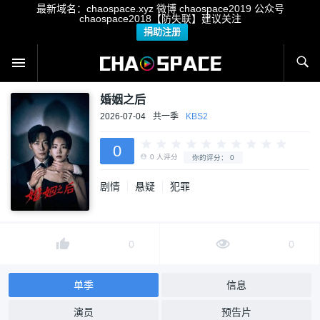
最新域名：chaospace.xyz 微博 chaospace2019 公众号
chaospace2018【防失联】建议关注
捐助注册
婚姻之后
2026-07-04
共一季
KBS2
0
剧情
悬疑
犯罪
0
人评分
你的评分：
0
0
0
单季
信息
演员
预告片