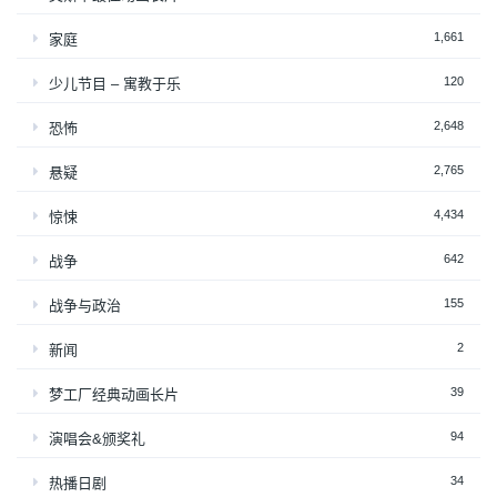
1,661
家庭
120
少儿节目 – 寓教于乐
2,648
恐怖
2,765
悬疑
4,434
惊悚
642
战争
155
战争与政治
2
新闻
39
梦工厂经典动画长片
94
演唱会&颁奖礼
34
热播日剧