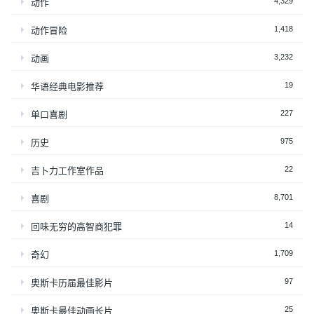
4,329
动作
1,418
动作冒险
3,232
动画
19
华语经典电影推荐
227
单口喜剧
975
历史
22
吉卜力工作室作品
8,701
喜剧
14
回味无穷的高智商犯罪
1,709
奇幻
97
奥斯卡历届最佳影片
25
奥斯卡最佳动画长片