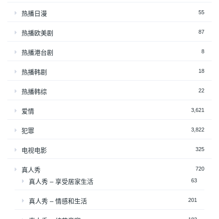
55
热播日漫
87
热播欧美剧
8
热播港台剧
18
热播韩剧
22
热播韩综
3,621
爱情
3,822
犯罪
325
电视电影
720
真人秀
63
真人秀 – 享受居家生活
201
真人秀 – 情感和生活