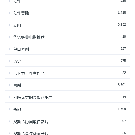
4,328
动作
1,418
动作冒险
3,232
动画
19
华语经典电影推荐
227
单口喜剧
975
历史
22
吉卜力工作室作品
8,701
喜剧
14
回味无穷的高智商犯罪
1,709
奇幻
97
奥斯卡历届最佳影片
25
奥斯卡最佳动画长片