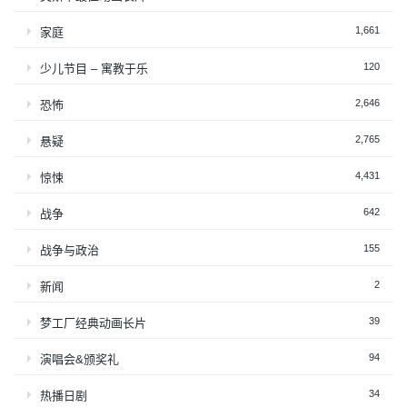
1,661
家庭
120
少儿节目 – 寓教于乐
2,646
恐怖
2,765
悬疑
4,431
惊悚
642
战争
155
战争与政治
2
新闻
39
梦工厂经典动画长片
94
演唱会&颁奖礼
34
热播日剧