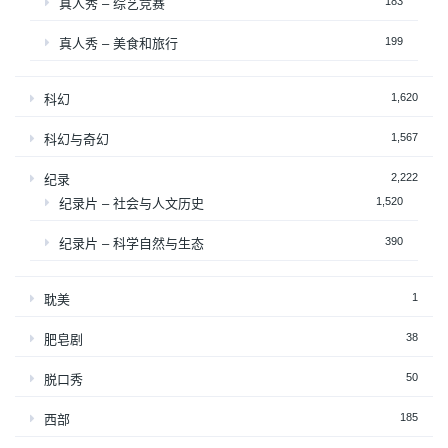
183
真人秀 – 综艺竞赛
199
真人秀 – 美食和旅行
1,620
科幻
1,567
科幻与奇幻
2,222
纪录
1,520
纪录片 – 社会与人文历史
390
纪录片 – 科学自然与生态
1
耽美
38
肥皂剧
50
脱口秀
185
西部