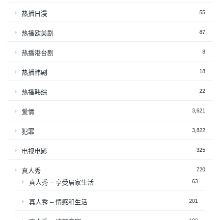
55
热播日漫
87
热播欧美剧
8
热播港台剧
18
热播韩剧
22
热播韩综
3,621
爱情
3,822
犯罪
325
电视电影
720
真人秀
63
真人秀 – 享受居家生活
201
真人秀 – 情感和生活