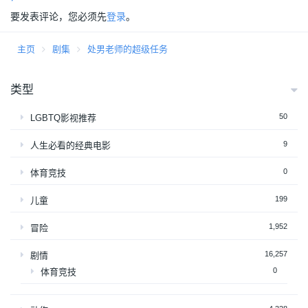
要发表评论，您必须先
登录
。
主页
剧集
处男老师的超级任务
类型
50
LGBTQ影视推荐
9
人生必看的经典电影
0
体育竞技
199
儿童
1,952
冒险
16,257
剧情
0
体育竞技