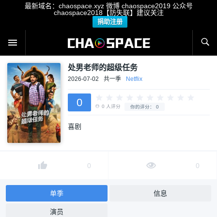
最新域名：chaospace.xyz 微博 chaospace2019 公众号
chaospace2018【防失联】建议关注
捐助注册
处男老师的超级任务
2026-07-02
共一季
Netflix
0
喜剧
0
人评分
你的评分：
0
0
0
单季
信息
演员