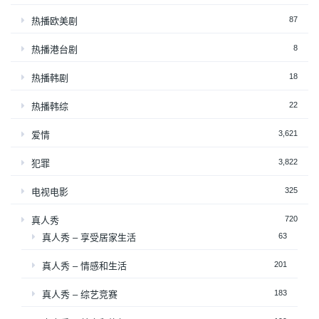
87
热播欧美剧
8
热播港台剧
18
热播韩剧
22
热播韩综
3,621
爱情
3,822
犯罪
325
电视电影
720
真人秀
63
真人秀 – 享受居家生活
201
真人秀 – 情感和生活
183
真人秀 – 综艺竞赛