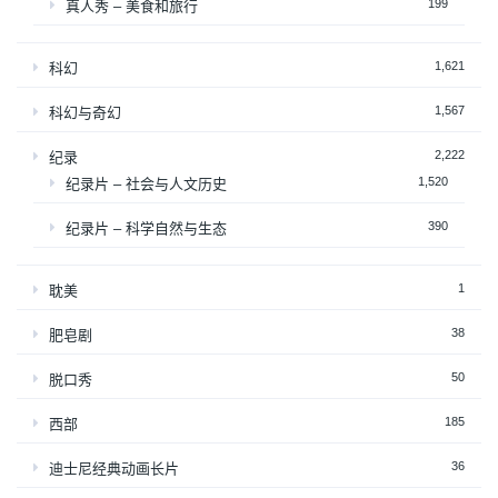
199
真人秀 – 美食和旅行
1,621
科幻
1,567
科幻与奇幻
2,222
纪录
1,520
纪录片 – 社会与人文历史
390
纪录片 – 科学自然与生态
1
耽美
38
肥皂剧
50
脱口秀
185
西部
36
迪士尼经典动画长片