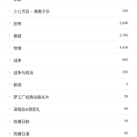
120
少儿节目 – 寓教于乐
2,648
恐怖
2,765
悬疑
4,434
惊悚
642
战争
155
战争与政治
2
新闻
39
梦工厂经典动画长片
94
演唱会&颁奖礼
34
热播日剧
55
热播日漫