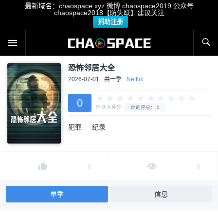
最新域名：chaospace.xyz 微博 chaospace2019 公众号
chaospace2018【防失联】建议关注
捐助注册
恐怖邻居大全
2026-07-01
共一季
Netflix
0
犯罪
纪录
0
人评分
你的评分：
0
0
0
单季
信息