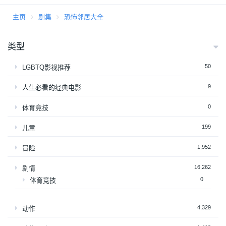
主页
剧集
恐怖邻居大全
类型
50
LGBTQ影视推荐
9
人生必看的经典电影
0
体育竞技
199
儿童
1,952
冒险
16,262
剧情
0
体育竞技
4,329
动作