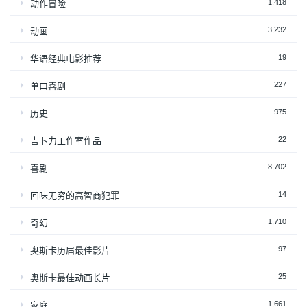
1,418
动作冒险
3,232
动画
19
华语经典电影推荐
227
单口喜剧
975
历史
22
吉卜力工作室作品
8,702
喜剧
14
回味无穷的高智商犯罪
1,710
奇幻
97
奥斯卡历届最佳影片
25
奥斯卡最佳动画长片
1,661
家庭