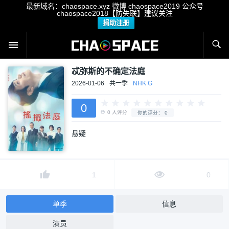
最新域名：chaospace.xyz 微博 chaospace2019 公众号
chaospace2018【防失联】建议关注
捐助注册
忒弥斯的不确定法庭
2026-01-06
共一季
NHK G
0
悬疑
0
人评分
你的评分：
0
1
0
单季
信息
演员