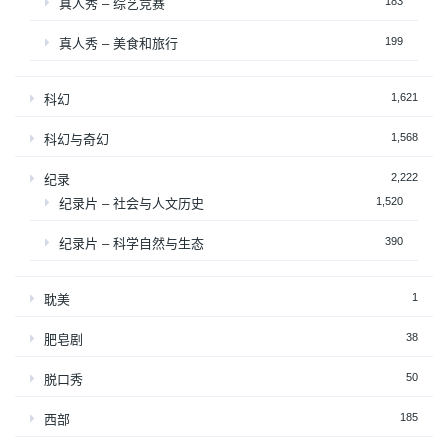
183
真人秀 – 综艺竞赛
199
真人秀 – 美食和旅行
1,621
科幻
1,568
科幻与奇幻
2,222
纪录
1,520
纪录片 – 社会与人文历史
390
纪录片 – 科学自然与生态
1
耽美
38
肥皂剧
50
脱口秀
185
西部