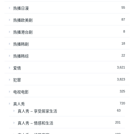
55
热播日漫
87
热播欧美剧
8
热播港台剧
18
热播韩剧
22
热播韩综
3,621
爱情
3,823
犯罪
325
电视电影
720
真人秀
63
真人秀 – 享受居家生活
201
真人秀 – 情感和生活