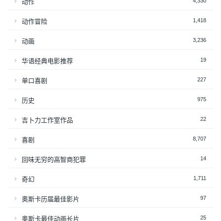
4,330
动作
1,418
动作冒险
3,236
动画
19
华语经典电影推荐
227
单口喜剧
975
历史
22
吉卜力工作室作品
8,707
喜剧
14
回味无穷的高智商犯罪
1,711
奇幻
97
奥斯卡历届最佳影片
25
奥斯卡最佳动画长片