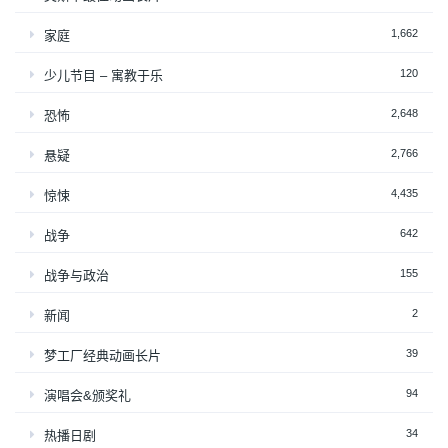
1,662
家庭
120
少儿节目 – 寓教于乐
2,648
恐怖
2,766
悬疑
4,435
惊悚
642
战争
155
战争与政治
2
新闻
39
梦工厂经典动画长片
94
演唱会&颁奖礼
34
热播日剧