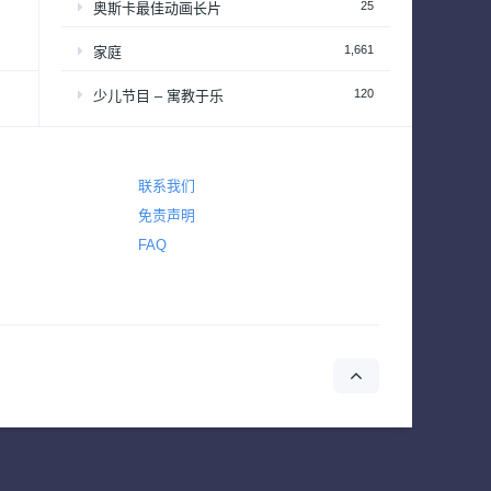
25
奥斯卡最佳动画长片
1,661
家庭
120
少儿节目 – 寓教于乐
2,646
恐怖
2,765
悬疑
联系我们
免责声明
4,431
惊悚
FAQ
642
战争
155
战争与政治
2
新闻
39
梦工厂经典动画长片
94
演唱会&颁奖礼
34
热播日剧