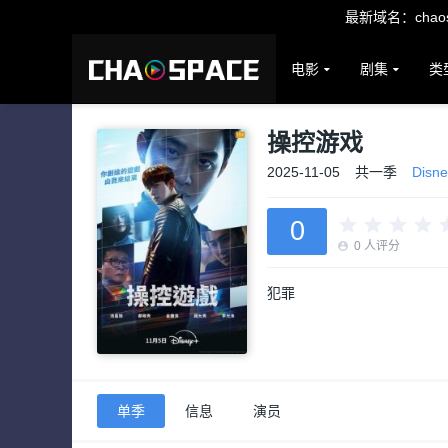
最新域名：chaosp
电影
剧集
类
操控游戏
2025-11-05
共一季
Disn
0
0
人评分
犯罪
单季
信息
演员