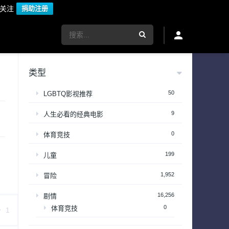
议关注
捐助注册
类型
50
LGBTQ影视推荐
9
人生必看的经典电影
0
体育竞技
199
儿童
1,952
冒险
16,256
剧情
0
体育竞技
1