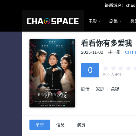
最新域名：chaosp
电影
剧集
类
看看你有多爱我
2025-11-02
共一季
CHT
0
0
人评分
剧情
家庭
悬疑
单季
信息
演员