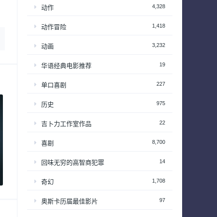
4,328
动作
1,418
动作冒险
3,232
动画
19
华语经典电影推荐
227
单口喜剧
975
历史
22
吉卜力工作室作品
8,700
喜剧
14
回味无穷的高智商犯罪
1,708
奇幻
97
奥斯卡历届最佳影片