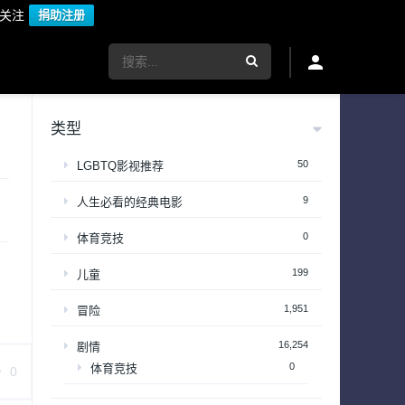
议关注
捐助注册
类型
50
LGBTQ影视推荐
9
人生必看的经典电影
0
体育竞技
199
儿童
1,951
冒险
16,254
剧情
0
体育竞技
0