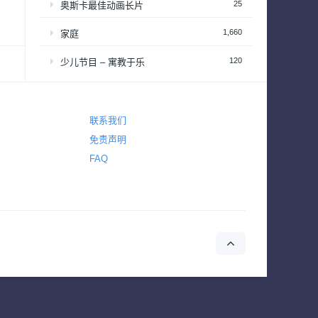
25
奥斯卡最佳动画长片
1,660
家庭
120
少儿节目 – 寓教于乐
2,646
恐怖
2,764
悬疑
联系我们
免责声明
4,431
惊悚
FAQ
642
战争
155
战争与政治
2
新闻
39
梦工厂经典动画长片
94
演唱会&颁奖礼
34
热播日剧