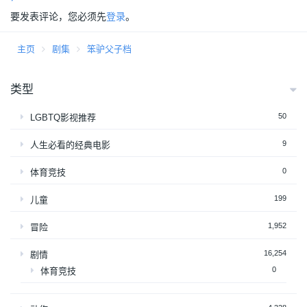
要发表评论，您必须先
登录
。
主页
剧集
笨驴父子档
类型
50
LGBTQ影视推荐
9
人生必看的经典电影
0
体育竞技
199
儿童
1,952
冒险
16,254
剧情
0
体育竞技