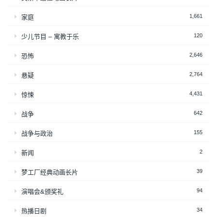
1,661
家庭
120
少儿节目 – 寓教于乐
2,646
恐怖
2,764
悬疑
4,431
惊悚
642
战争
155
战争与政治
2
新闻
39
梦工厂经典动画长片
94
演唱会&颁奖礼
34
热播日剧