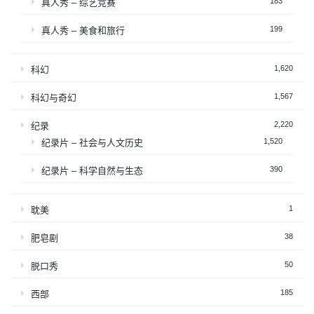
183
真人秀 – 综艺竞赛
199
真人秀 – 美食和旅行
1,620
科幻
1,567
科幻与奇幻
2,220
纪录
1,520
纪录片 – 社会与人文历史
390
纪录片 – 科学自然与生态
1
耽美
38
肥皂剧
50
脱口秀
185
西部