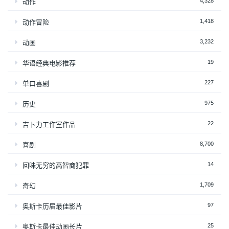
4,328
动作
1,418
动作冒险
3,232
动画
19
华语经典电影推荐
227
单口喜剧
975
历史
22
吉卜力工作室作品
8,700
喜剧
14
回味无穷的高智商犯罪
1,709
奇幻
97
奥斯卡历届最佳影片
25
奥斯卡最佳动画长片