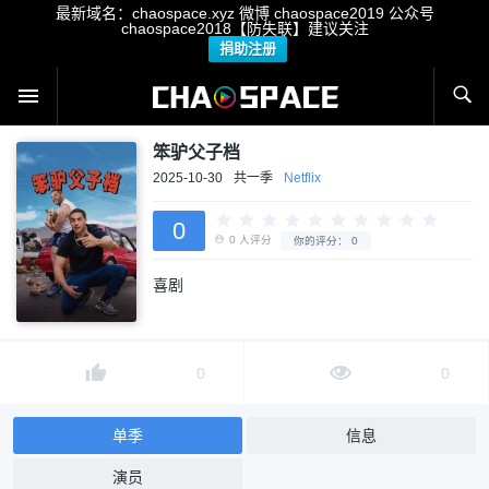
最新域名：chaospace.xyz 微博 chaospace2019 公众号
chaospace2018【防失联】建议关注
捐助注册
笨驴父子档
2025-10-30
共一季
Netflix
0
喜剧
0
人评分
你的评分：
0
0
0
单季
信息
演员