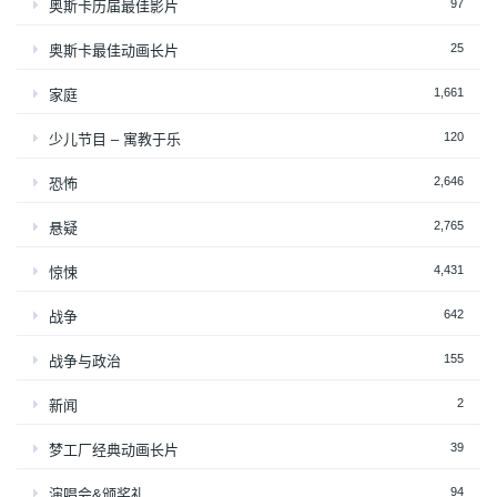
97
奥斯卡历届最佳影片
25
奥斯卡最佳动画长片
1,661
家庭
120
少儿节目 – 寓教于乐
2,646
恐怖
2,765
悬疑
4,431
惊悚
642
战争
155
战争与政治
2
新闻
39
梦工厂经典动画长片
94
演唱会&颁奖礼