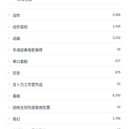
4,328
动作
1,418
动作冒险
3,232
动画
19
华语经典电影推荐
227
单口喜剧
975
历史
22
吉卜力工作室作品
8,700
喜剧
14
回味无穷的高智商犯罪
1,709
奇幻