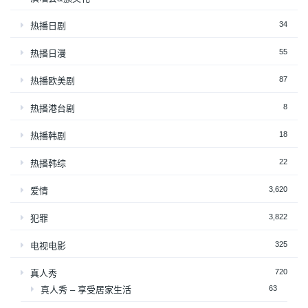
34
热播日剧
55
热播日漫
87
热播欧美剧
8
热播港台剧
18
热播韩剧
22
热播韩综
3,620
爱情
3,822
犯罪
325
电视电影
720
真人秀
63
真人秀 – 享受居家生活