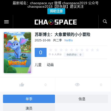
最新域名：chaospace.xyz 微博 chaospace2019 公众号
chaospace2018【防失联】建议关注
捐助注册
苏斯博士：大象霍顿的小小冒险
2025-10-06
共二季
Netflix
0
儿童
动画
0
人评分
你的评分：
0
0
0
单季
信息
演员