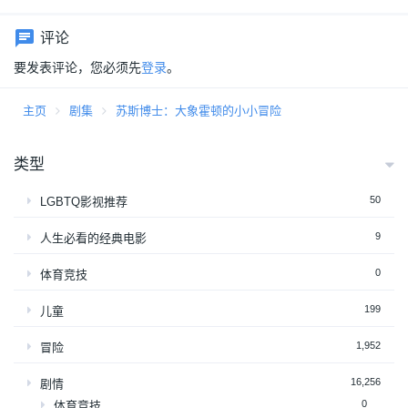
评论
要发表评论，您必须先
登录
。
主页
剧集
苏斯博士：大象霍顿的小小冒险
类型
50
LGBTQ影视推荐
9
人生必看的经典电影
0
体育竞技
199
儿童
1,952
冒险
16,256
剧情
0
体育竞技