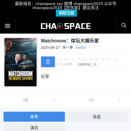
最新域名：chaospace.xyz 微博 chaospace2019 公众号
chaospace2018【防失联】建议关注
捐助注册
Matchroom：体坛大娱乐家
2025-09-17
共一季
Netflix
0
纪录
0
人评分
你的评分：
0
0
0
单季
信息
演员