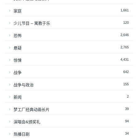
1,661
家庭
120
少儿节目 – 寓教于乐
2,646
恐怖
2,765
悬疑
4,431
惊悚
642
战争
155
战争与政治
2
新闻
39
梦工厂经典动画长片
94
演唱会&颁奖礼
34
热播日剧