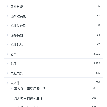
55
热播日漫
87
热播欧美剧
8
热播港台剧
18
热播韩剧
22
热播韩综
3,621
爱情
3,822
犯罪
325
电视电影
720
真人秀
63
真人秀 – 享受居家生活
201
真人秀 – 情感和生活