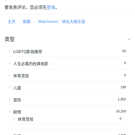
要发表评论，您必须先
登录
。
主页
剧集
Matchroom：体坛大娱乐家
类型
50
LGBTQ影视推荐
9
人生必看的经典电影
0
体育竞技
199
儿童
1,952
冒险
16,259
剧情
0
体育竞技