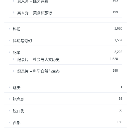
183
真人秀 – 综艺竞赛
199
真人秀 – 美食和旅行
1,620
科幻
1,567
科幻与奇幻
2,222
纪录
1,520
纪录片 – 社会与人文历史
390
纪录片 – 科学自然与生态
1
耽美
38
肥皂剧
50
脱口秀
185
西部