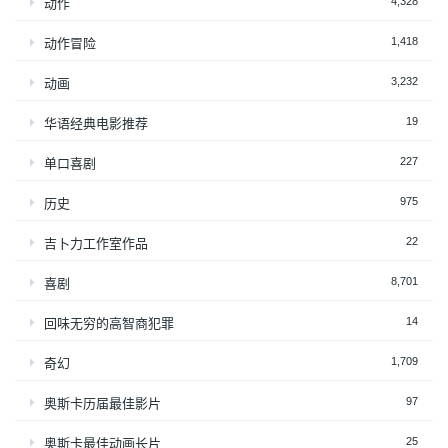
4,328
动作
1,418
动作冒险
3,232
动画
19
华语经典电影推荐
227
单口喜剧
975
历史
22
吉卜力工作室作品
8,701
喜剧
14
回味无穷的高智商犯罪
1,709
奇幻
97
奥斯卡历届最佳影片
25
奥斯卡最佳动画长片