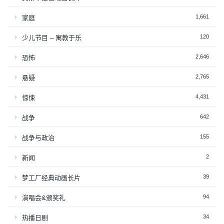
1,661
家庭
120
少儿节目 – 寓教于乐
2,646
恐怖
2,765
悬疑
4,431
惊悚
642
战争
155
战争与政治
2
新闻
39
梦工厂经典动画长片
94
演唱会&颁奖礼
34
热播日剧