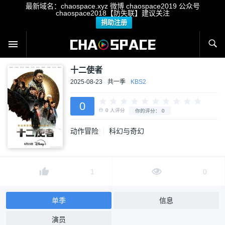
最新域名：chaospace.xyz 微博 chaospace2019 公众号
chaospace2018【防失联】建议关注
捐助注册
十二使者
2025-08-23
共一季
KBS2
0
动作冒险
科幻与奇幻
0
人评分
你的评分：
0
1
0
单季
信息
演员