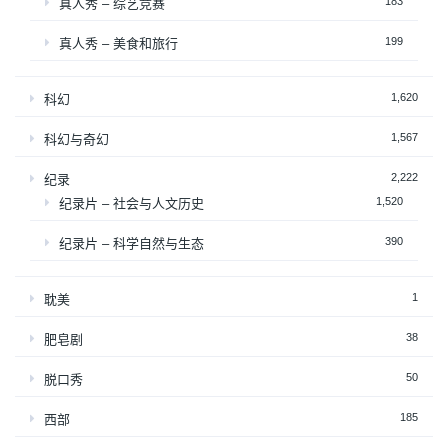
183
真人秀 – 综艺竞赛
199
真人秀 – 美食和旅行
1,620
科幻
1,567
科幻与奇幻
2,222
纪录
1,520
纪录片 – 社会与人文历史
390
纪录片 – 科学自然与生态
1
耽美
38
肥皂剧
50
脱口秀
185
西部