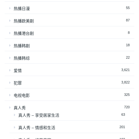
55
热播日漫
87
热播欧美剧
8
热播港台剧
18
热播韩剧
22
热播韩综
3,621
爱情
3,822
犯罪
325
电视电影
720
真人秀
63
真人秀 – 享受居家生活
201
真人秀 – 情感和生活