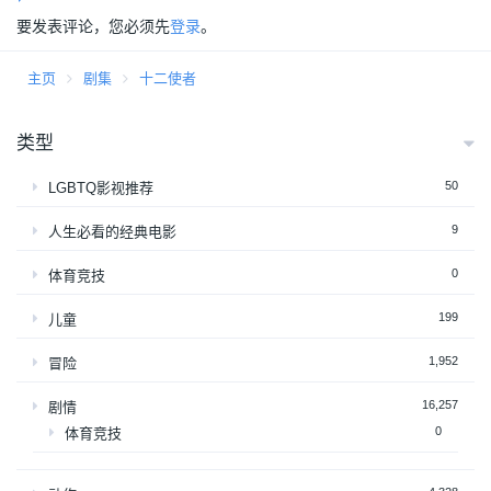
要发表评论，您必须先
登录
。
主页
剧集
十二使者
类型
50
LGBTQ影视推荐
9
人生必看的经典电影
0
体育竞技
199
儿童
1,952
冒险
16,257
剧情
0
体育竞技