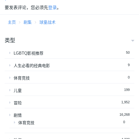
要发表评论，您必须先
登录
。
主页
剧集
球童战术
类型
50
LGBTQ影视推荐
9
人生必看的经典电影
0
体育竞技
199
儿童
1,952
冒险
16,268
剧情
0
体育竞技