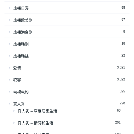
55
热播日漫
87
热播欧美剧
8
热播港台剧
18
热播韩剧
22
热播韩综
3,621
爱情
3,822
犯罪
325
电视电影
720
真人秀
63
真人秀 – 享受居家生活
201
真人秀 – 情感和生活