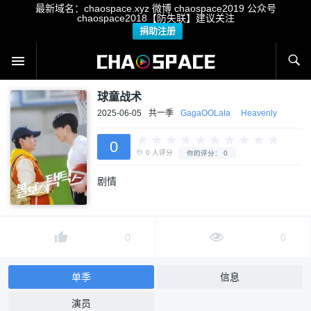
最新域名：chaospace.xyz 微博 chaospace2019 公众号
chaospace2018【防失联】建议关注
捐助注册
球童战术
2025-06-05
共一季
GagaOOLala
Heavenly
0
剧情
0
人评分
你的评分：
0
0
0
单季
信息
演员