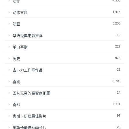
4,330
动作
1,418
动作冒险
3,236
动画
19
华语经典电影推荐
227
单口喜剧
975
历史
22
吉卜力工作室作品
8,706
喜剧
14
回味无穷的高智商犯罪
1,711
奇幻
97
奥斯卡历届最佳影片
25
奥斯卡最佳动画长片