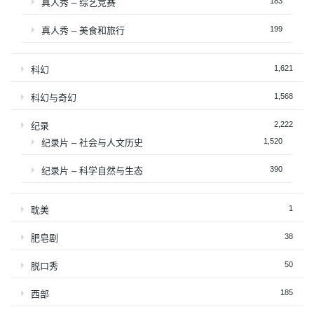
183
真人秀 – 综艺竞赛
199
真人秀 – 美食和旅行
1,621
科幻
1,568
科幻与奇幻
2,222
纪录
1,520
纪录片 – 社会与人文历史
390
纪录片 – 科学自然与生态
1
耽美
38
肥皂剧
50
脱口秀
185
西部