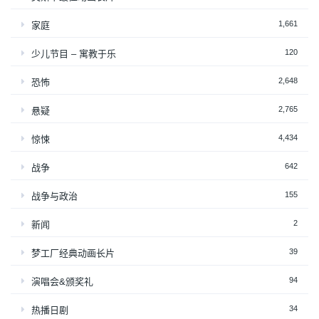
1,661
家庭
120
少儿节目 – 寓教于乐
2,648
恐怖
2,765
悬疑
4,434
惊悚
642
战争
155
战争与政治
2
新闻
39
梦工厂经典动画长片
94
演唱会&颁奖礼
34
热播日剧