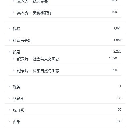
183
真人秀 – 综艺竞赛
199
真人秀 – 美食和旅行
1,620
科幻
1,564
科幻与奇幻
2,220
纪录
1,520
纪录片 – 社会与人文历史
390
纪录片 – 科学自然与生态
1
耽美
38
肥皂剧
50
脱口秀
185
西部