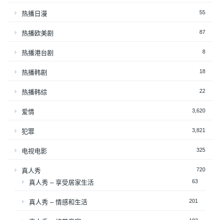
55
热播日漫
87
热播欧美剧
8
热播港台剧
18
热播韩剧
22
热播韩综
3,620
爱情
3,821
犯罪
325
电视电影
720
真人秀
63
真人秀 – 享受居家生活
201
真人秀 – 情感和生活