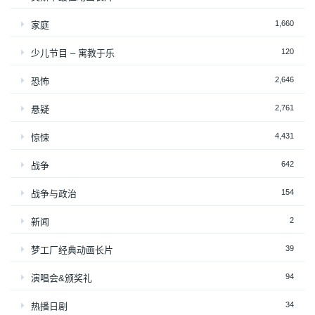
1,660
家庭
120
少儿节目 – 寓教于乐
2,646
恐怖
2,761
悬疑
4,431
惊悚
642
战争
154
战争与政治
2
新闻
39
梦工厂经典动画长片
94
演唱会&颁奖礼
34
热播日剧