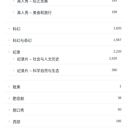
183
真人秀 – 综艺竞赛
199
真人秀 – 美食和旅行
1,620
科幻
1,567
科幻与奇幻
2,220
纪录
1,520
纪录片 – 社会与人文历史
390
纪录片 – 科学自然与生态
1
耽美
38
肥皂剧
50
脱口秀
185
西部