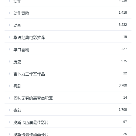
4,328
动作
1,418
动作冒险
3,232
动画
19
华语经典电影推荐
227
单口喜剧
975
历史
22
吉卜力工作室作品
8,700
喜剧
14
回味无穷的高智商犯罪
1,708
奇幻
97
奥斯卡历届最佳影片
25
奥斯卡最佳动画长片