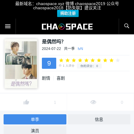
最新域名：chaospace.xyz 微博 chaospace2019 公众号
chaospace2018【防失联】建议关注
捐助注册
是偶然吗？
2024-07-22
共一季
tvN
9
剧情
喜剧
1
人评分
你的评分：
0
1
0
单季
信息
演员