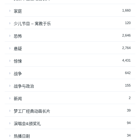
1,660
家庭
120
少儿节目 – 寓教于乐
2,646
恐怖
2,764
悬疑
4,431
惊悚
642
战争
155
战争与政治
2
新闻
39
梦工厂经典动画长片
94
演唱会&颁奖礼
34
热播日剧