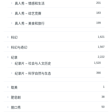
201
真人秀 – 情感和生活
183
真人秀 – 综艺竞赛
199
真人秀 – 美食和旅行
1,621
科幻
1,567
科幻与奇幻
2,222
纪录
1,520
纪录片 – 社会与人文历史
390
纪录片 – 科学自然与生态
1
耽美
38
肥皂剧
50
脱口秀