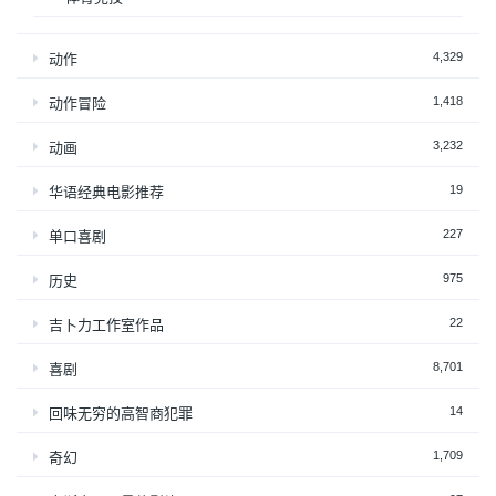
4,329
动作
1,418
动作冒险
3,232
动画
19
华语经典电影推荐
227
单口喜剧
975
历史
22
吉卜力工作室作品
8,701
喜剧
14
回味无穷的高智商犯罪
1,709
奇幻