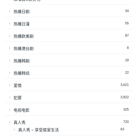
34
热播日剧
55
热播日漫
87
热播欧美剧
8
热播港台剧
18
热播韩剧
22
热播韩综
3,621
爱情
3,822
犯罪
325
电视电影
720
真人秀
63
真人秀 – 享受居家生活