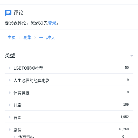
评论
要发表评论，您必须先
登录
。
主页
剧集
一击冲天
类型
50
LGBTQ影视推荐
9
人生必看的经典电影
0
体育竞技
199
儿童
1,952
冒险
16,260
剧情
0
体育竞技