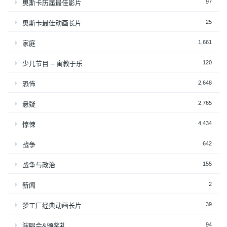
97
奥斯卡历届最佳影片
25
奥斯卡最佳动画长片
1,661
家庭
120
少儿节目 – 寓教于乐
2,648
恐怖
2,765
悬疑
4,434
惊悚
642
战争
155
战争与政治
2
新闻
39
梦工厂经典动画长片
94
演唱会&颁奖礼