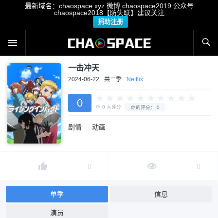
最新域名：chaospace.xyz 微博 chaospace2019 公众号
chaospace2018【防失联】建议关注
捐助注册
一击冲天
2024-06-22
共二季
Netflix
0
剧情
动画
0
人评分
你的评分：
0
0
0
单季
信息
演员