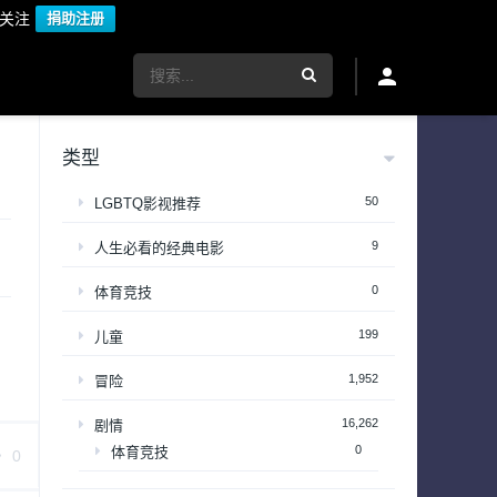
议关注
捐助注册
类型
50
LGBTQ影视推荐
9
人生必看的经典电影
0
体育竞技
199
儿童
1,952
冒险
16,262
剧情
0
体育竞技
0