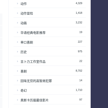
4,329
动作
1,418
动作冒险
3,232
动画
19
华语经典电影推荐
227
单口喜剧
975
历史
22
吉卜力工作室作品
8,702
喜剧
14
回味无穷的高智商犯罪
1,710
奇幻
97
奥斯卡历届最佳影片