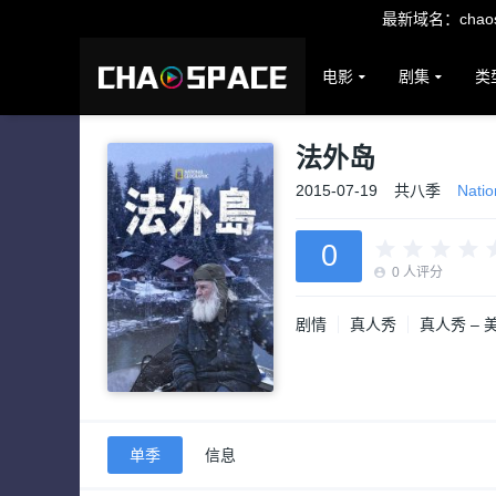
最新域名：chaosp
电影
剧集
类
法外岛
2015-07-19
共八季
Natio
0
0
人评分
剧情
真人秀
真人秀 –
单季
信息