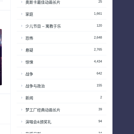
25
奥斯卡最佳动画长片
1,661
家庭
120
少儿节目 – 寓教于乐
2,648
恐怖
2,765
悬疑
4,434
惊悚
642
战争
155
战争与政治
2
新闻
39
梦工厂经典动画长片
94
演唱会&颁奖礼
34
热播日剧