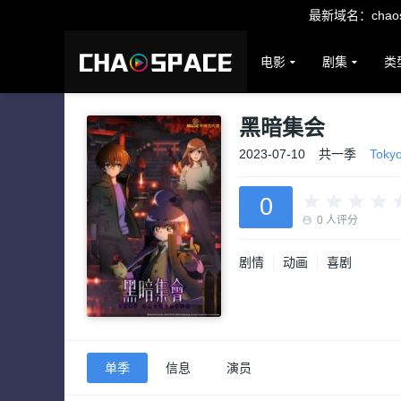
最新域名：chaosp
电影
剧集
类
黑暗集会
2023-07-10
共一季
Toky
0
0
人评分
剧情
动画
喜剧
单季
信息
演员