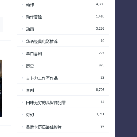
4,330
动作
1,418
动作冒险
3,236
动画
19
华语经典电影推荐
227
单口喜剧
975
历史
22
吉卜力工作室作品
8,706
喜剧
14
回味无穷的高智商犯罪
1,711
奇幻
97
奥斯卡历届最佳影片