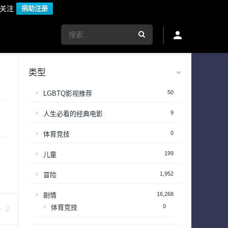
议关注
捐助注册
类型
50
LGBTQ影视推荐
9
人生必看的经典电影
0
体育竞技
199
儿童
1,952
冒险
16,268
剧情
0
体育竞技
2