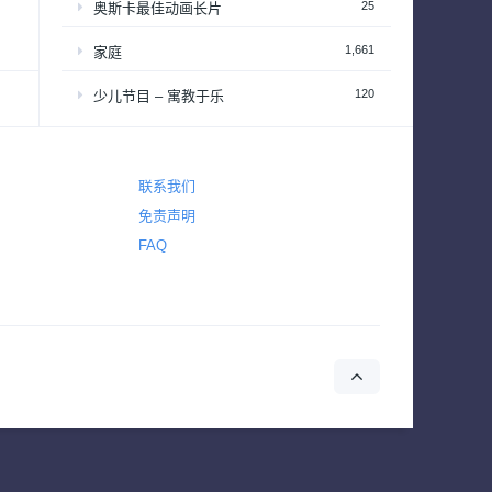
25
奥斯卡最佳动画长片
1,661
家庭
120
少儿节目 – 寓教于乐
2,648
恐怖
2,765
悬疑
联系我们
免责声明
4,434
惊悚
FAQ
642
战争
155
战争与政治
2
新闻
39
梦工厂经典动画长片
94
演唱会&颁奖礼
34
热播日剧