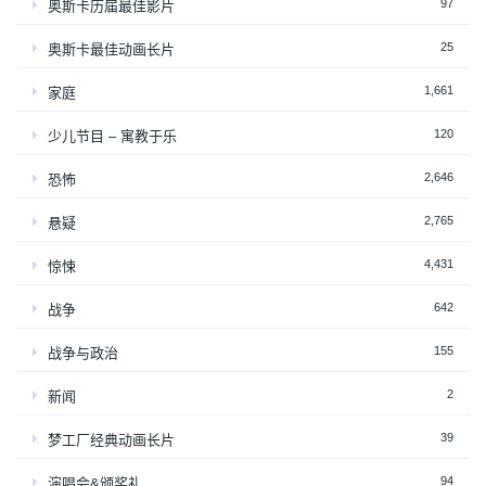
97
奥斯卡历届最佳影片
25
奥斯卡最佳动画长片
1,661
家庭
120
少儿节目 – 寓教于乐
2,646
恐怖
2,765
悬疑
4,431
惊悚
642
战争
155
战争与政治
2
新闻
39
梦工厂经典动画长片
94
演唱会&颁奖礼