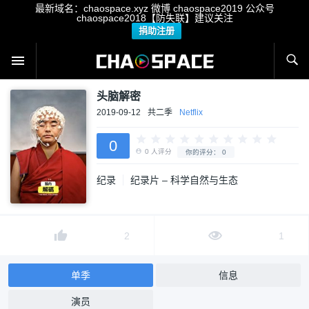
最新域名：chaospace.xyz 微博 chaospace2019 公众号
chaospace2018【防失联】建议关注
捐助注册
头脑解密
2019-09-12
共二季
Netflix
0
纪录
纪录片 – 科学自然与生态
0
人评分
你的评分：
0
2
1
单季
信息
演员