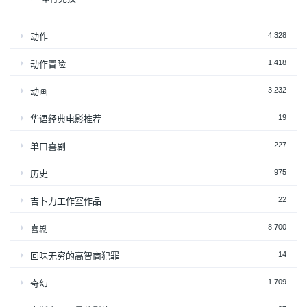
4,328
动作
1,418
动作冒险
3,232
动画
19
华语经典电影推荐
227
单口喜剧
975
历史
22
吉卜力工作室作品
8,700
喜剧
14
回味无穷的高智商犯罪
1,709
奇幻