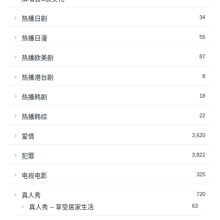
34
热播日剧
55
热播日漫
87
热播欧美剧
8
热播港台剧
18
热播韩剧
22
热播韩综
3,620
爱情
3,822
犯罪
325
电视电影
720
真人秀
63
真人秀 – 享受居家生活