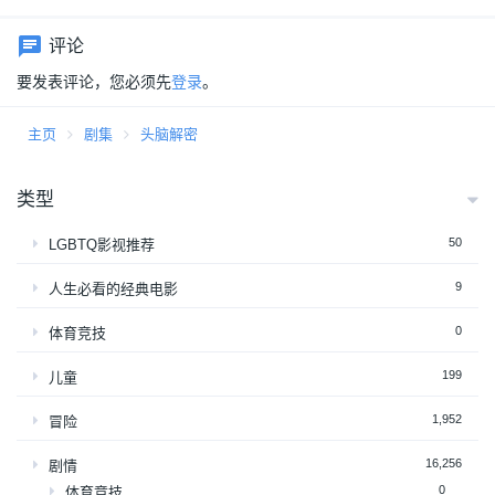
评论
要发表评论，您必须先
登录
。
主页
剧集
头脑解密
类型
50
LGBTQ影视推荐
9
人生必看的经典电影
0
体育竞技
199
儿童
1,952
冒险
16,256
剧情
0
体育竞技