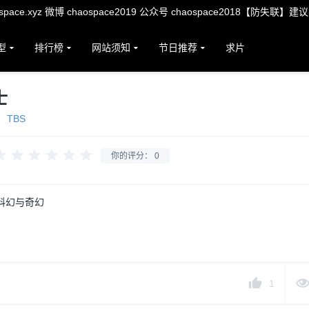
ace.xyz 微博 chaospace2019 公众号 chaospace2018【防失联】建
型
排行榜
网站须知
节日推荐
求片
士
TBS
你的评分：
0
科幻与奇幻
1