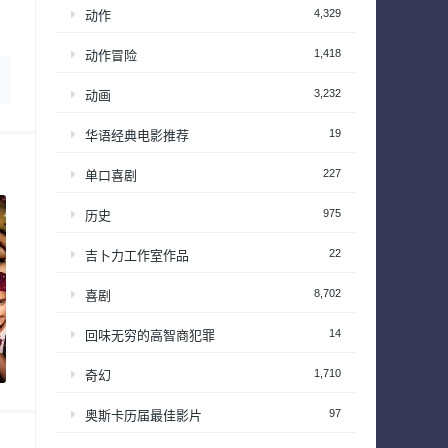
4,329
动作
1,418
动作冒险
3,232
动画
19
华语经典电影推荐
227
单口喜剧
975
历史
22
吉卜力工作室作品
8,702
喜剧
14
回味无穷的高智商犯罪
1,710
奇幻
97
奥斯卡历届最佳影片