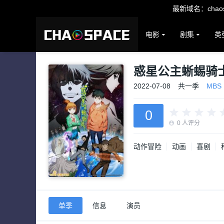
最新域名：chaosp
电影
剧集
类
惑星公主蜥蜴骑
2022-07-08
共一季
MBS
0
0
人评分
动作冒险
动画
喜剧
单季
信息
演员