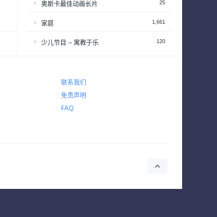
25
奥斯卡最佳动画长片
1,661
家庭
120
少儿节目 – 寓教于乐
2,648
恐怖
2,765
悬疑
联系我们
免责声明
4,434
惊悚
FAQ
642
战争
155
战争与政治
2
新闻
39
梦工厂经典动画长片
94
演唱会&颁奖礼
34
热播日剧