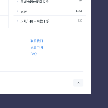
25
奥斯卡最佳动画长片
1,661
家庭
120
少儿节目 – 寓教于乐
2,646
恐怖
2,765
悬疑
联系我们
免责声明
4,431
惊悚
FAQ
642
战争
155
战争与政治
2
新闻
39
梦工厂经典动画长片
94
演唱会&颁奖礼
34
热播日剧