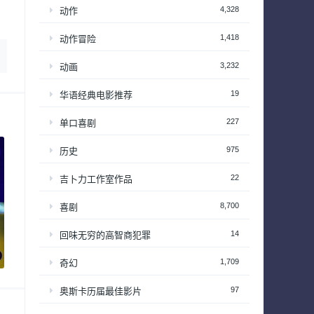
4,328
动作
1,418
动作冒险
3,232
动画
19
华语经典电影推荐
227
单口喜剧
975
历史
22
吉卜力工作室作品
8,700
喜剧
14
回味无穷的高智商犯罪
1,709
奇幻
97
奥斯卡历届最佳影片