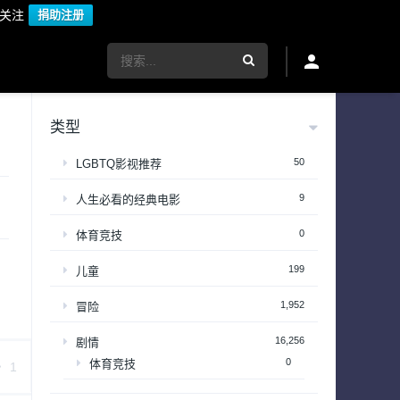
议关注
捐助注册
类型
50
LGBTQ影视推荐
9
人生必看的经典电影
0
体育竞技
199
儿童
1,952
冒险
16,256
剧情
0
体育竞技
1