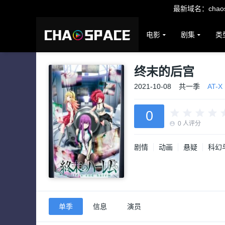
最新域名：chaosp
电影
剧集
类
终末的后宫
2021-10-08
共一季
AT-X
0
0
人评分
剧情
动画
悬疑
科幻
单季
信息
演员