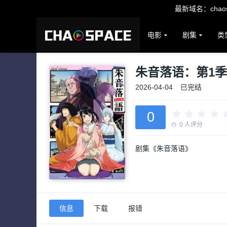
最新域名：chaosp
电影
剧集
类
朱音落语：第1季
2026-04-04
已完结
0
0
人评分
剧集《朱音落语》
信息
下载
报错