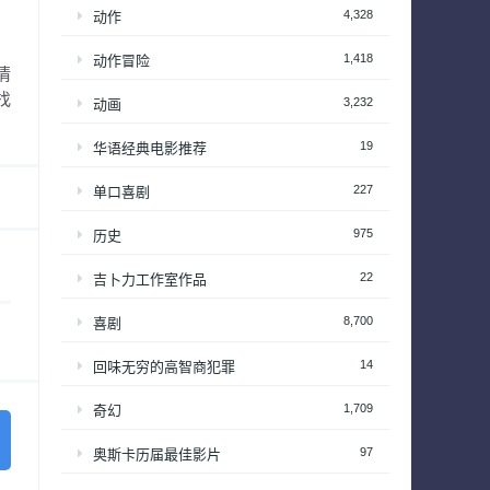
4,328
动作
1,418
动作冒险
情
找
3,232
动画
19
华语经典电影推荐
227
单口喜剧
975
历史
22
吉卜力工作室作品
8,700
喜剧
14
回味无穷的高智商犯罪
1,709
奇幻
97
奥斯卡历届最佳影片