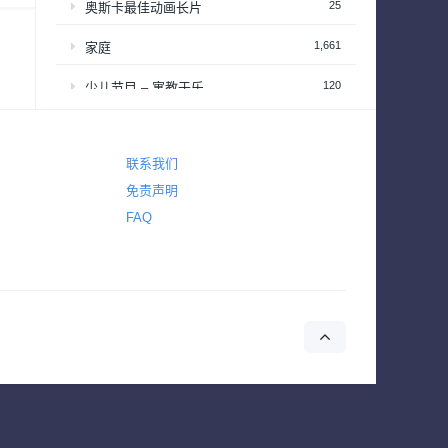
25
奥斯卡最佳动画长片
1,661
家庭
120
少儿节目 – 寓教于乐
2,646
恐怖
联系我们
2,765
悬疑
免责声明
4,431
惊悚
FAQ
642
战争
155
战争与政治
2
新闻
39
梦工厂经典动画长片
94
演唱会&颁奖礼
34
热播日剧