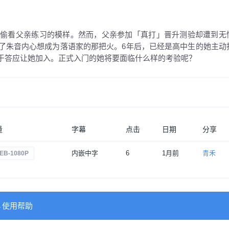
后偷看父亲练习的模样。然而，父亲参加「真打」晋升测验却遭到无
了朱音内心想成为落语家的那把火。6年后，已经是高中生的她主动
于答应让她加入。正式入门的她将要面临什么样的考验呢？
量
字幕
点击
日期
分享
内嵌中字
6
1月前
青禾
EB-1080P
→使用帮助