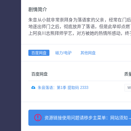
剧情简介
朱音从小就非常崇拜身为落语家的父亲，经常在门
地逐出师门之后，彻底放弃了落语，但是此举却点燃
上阿良川志熊拜师学艺，对方被她的热情所感动，终
百度网盘
磁力/电驴
其他网盘
百度网盘
质
朱音落语：第1季 提取码 2333
W
资源链接使用问题请移步主菜单：网站须知