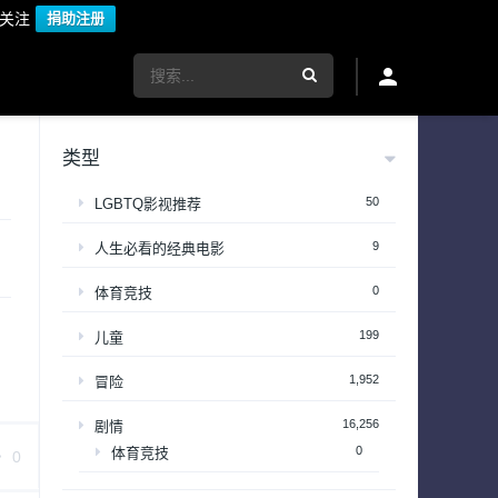
议关注
捐助注册
类型
50
LGBTQ影视推荐
9
人生必看的经典电影
0
体育竞技
199
儿童
1,952
冒险
16,256
剧情
0
体育竞技
0