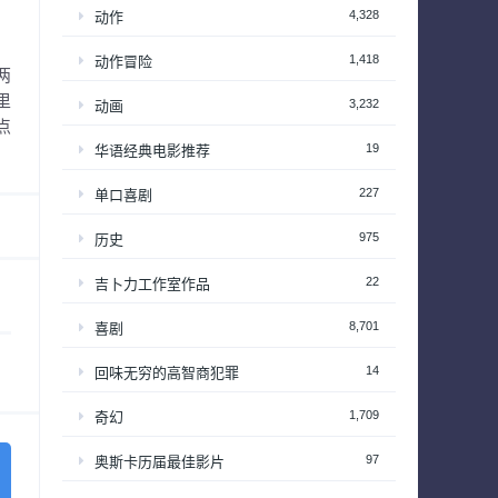
4,328
动作
1,418
动作冒险
两
里
3,232
动画
点
19
华语经典电影推荐
227
单口喜剧
975
历史
22
吉卜力工作室作品
8,701
喜剧
14
回味无穷的高智商犯罪
1,709
奇幻
97
奥斯卡历届最佳影片