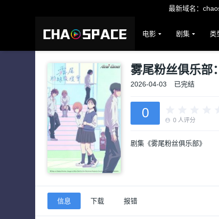
最新域名：chaosp
电影
剧集
类
雾尾粉丝俱乐部
2026-04-03
已完结
0
0
人评分
剧集《雾尾粉丝俱乐部》
信息
下载
报错