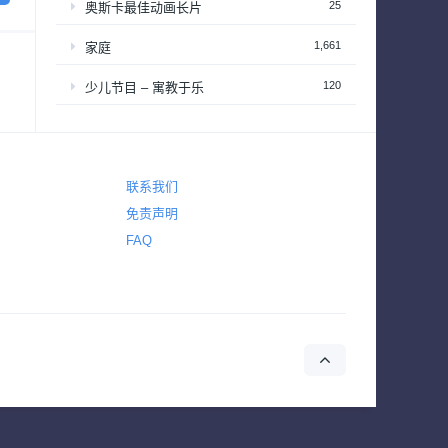
25
奥斯卡最佳动画长片
1,661
家庭
120
少儿节目 – 寓教于乐
2,646
恐怖
2,765
悬疑
联系我们
4,431
惊悚
免责声明
FAQ
642
战争
155
战争与政治
2
新闻
39
梦工厂经典动画长片
94
演唱会&颁奖礼
34
热播日剧