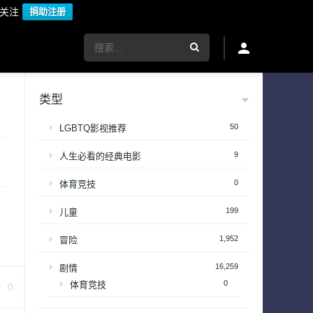
议关注
捐助注册
类型
50
LGBTQ影视推荐
9
人生必看的经典电影
0
体育竞技
199
儿童
1,952
冒险
16,259
剧情
0
体育竞技
0