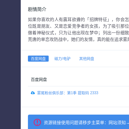
剧情简介
如果你喜欢的人有震耳欲聋的「招牌特征」，你会
位既是朋友、又是恋爱竞争者的女孩，为了吸引那
做着神秘仪式，只为让他出现在梦中；列出一份细
荒唐的单恋攻防战中，她们的友情，真的能在追求雾
百度网盘
磁力/电驴
其他网盘
百度网盘
雾尾粉丝俱乐部：第1季 提取码 2333
资源链接使用问题请移步主菜单：网站须知