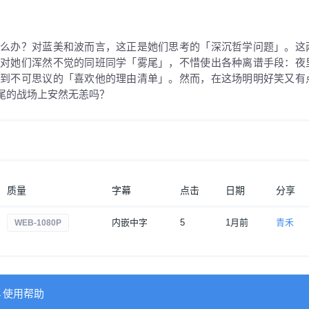
怎么办？对蓝美和波而言，这正是她们思考的「深沉哲学问题」。这
位对她们浑然不觉的同班同学「雾尾」，不惜使出各种离谱手段：夜
致到不可思议的「喜欢他的理由清单」。然而，在这场明明好笑又有
尾的战场上安然无恙吗？
质量
字幕
点击
日期
分享
内嵌中字
5
1月前
青禾
WEB-1080P
→使用帮助