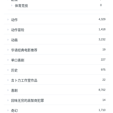
0
体育竞技
4,329
动作
1,418
动作冒险
3,232
动画
19
华语经典电影推荐
227
单口喜剧
975
历史
22
吉卜力工作室作品
8,702
喜剧
14
回味无穷的高智商犯罪
1,710
奇幻