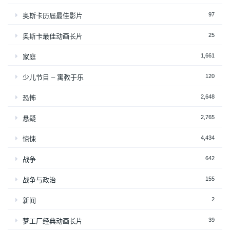
97
奥斯卡历届最佳影片
25
奥斯卡最佳动画长片
1,661
家庭
120
少儿节目 – 寓教于乐
2,648
恐怖
2,765
悬疑
4,434
惊悚
642
战争
155
战争与政治
2
新闻
39
梦工厂经典动画长片