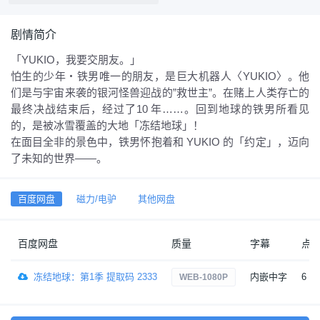
剧情简介
「YUKIO，我要交朋友。」
怕生的少年・铁男唯一的朋友，是巨大机器人〈YUKIO〉。他
们是与宇宙来袭的银河怪兽迎战的”救世主”。在赌上人类存亡的
最终决战结束后，经过了10 年……。回到地球的铁男所看见
的，是被冰雪覆盖的大地「冻结地球」！
在面目全非的景色中，铁男怀抱着和 YUKIO 的「约定」，迈向
了未知的世界——。
百度网盘
磁力/电驴
其他网盘
百度网盘
质量
字幕
点
冻结地球：第1季 提取码 2333
内嵌中字
6
WEB-1080P