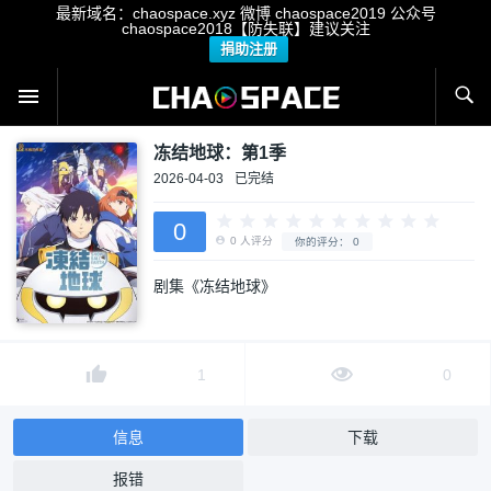
最新域名：chaospace.xyz 微博 chaospace2019 公众号
chaospace2018【防失联】建议关注
捐助注册
冻结地球：第1季
2026-04-03
已完结
0
剧集《冻结地球》
0
人评分
你的评分：
0
1
0
信息
下载
报错