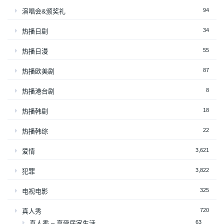
94
演唱会&颁奖礼
34
热播日剧
55
热播日漫
87
热播欧美剧
8
热播港台剧
18
热播韩剧
22
热播韩综
3,621
爱情
3,822
犯罪
325
电视电影
720
真人秀
63
真人秀 – 享受居家生活