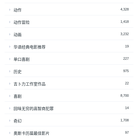
4,328
动作
1,418
动作冒险
3,232
动画
19
华语经典电影推荐
227
单口喜剧
975
历史
22
吉卜力工作室作品
8,700
喜剧
14
回味无穷的高智商犯罪
1,708
奇幻
97
奥斯卡历届最佳影片