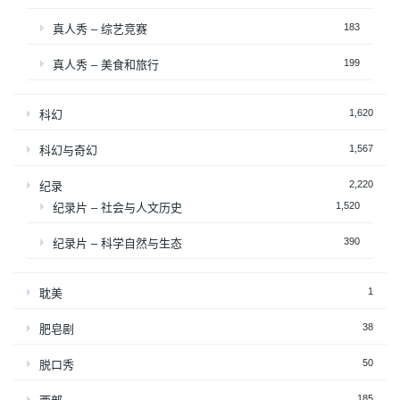
183
真人秀 – 综艺竞赛
199
真人秀 – 美食和旅行
1,620
科幻
1,567
科幻与奇幻
2,220
纪录
1,520
纪录片 – 社会与人文历史
390
纪录片 – 科学自然与生态
1
耽美
38
肥皂剧
50
脱口秀
185