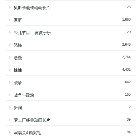
25
奥斯卡最佳动画长片
1,660
家庭
120
少儿节目 – 寓教于乐
2,646
恐怖
2,764
悬疑
4,431
惊悚
642
战争
155
战争与政治
2
新闻
39
梦工厂经典动画长片
94
演唱会&颁奖礼