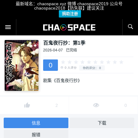
最新域名：chaospace.xyz 微博 chaospace2019 公众号
chaospace2018【防失联】建议关注
捐助注册
百鬼夜行抄：第1季
2026-04-07
已完结
0
剧集《百鬼夜行抄》
0
人评分
你的评分：
0
2
0
信息
下载
报错