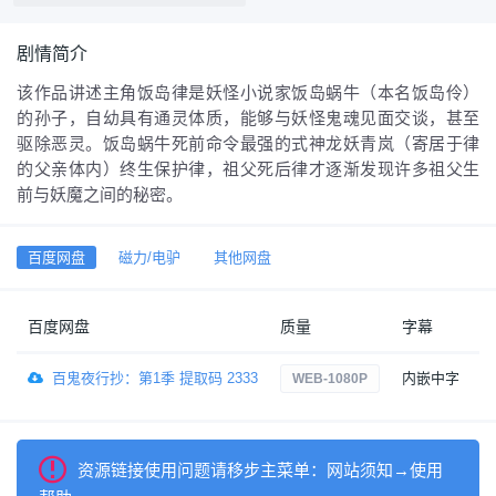
剧情简介
该作品讲述主角饭岛律是妖怪小说家饭岛蜗牛（本名饭岛伶）
的孙子，自幼具有通灵体质，能够与妖怪鬼魂见面交谈，甚至
驱除恶灵。饭岛蜗牛死前命令最强的式神龙妖青岚（寄居于律
的父亲体内）终生保护律，祖父死后律才逐渐发现许多祖父生
前与妖魔之间的秘密。
百度网盘
磁力/电驴
其他网盘
百度网盘
质量
字幕
百鬼夜行抄：第1季 提取码 2333
内嵌中字
11
WEB-1080P
资源链接使用问题请移步主菜单：网站须知→使用