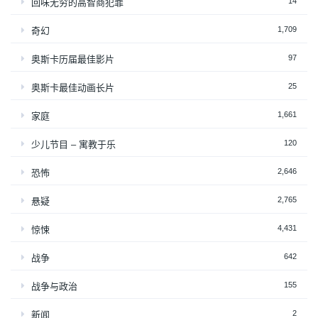
14
回味无穷的高智商犯罪
1,709
奇幻
97
奥斯卡历届最佳影片
25
奥斯卡最佳动画长片
1,661
家庭
120
少儿节目 – 寓教于乐
2,646
恐怖
2,765
悬疑
4,431
惊悚
642
战争
155
战争与政治
2
新闻