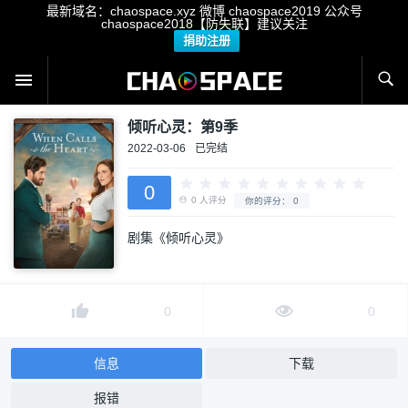
最新域名：chaospace.xyz 微博 chaospace2019 公众号
chaospace2018【防失联】建议关注
捐助注册
倾听心灵：第9季
2022-03-06
已完结
0
剧集《倾听心灵》
0
人评分
你的评分：
0
0
0
信息
下载
报错