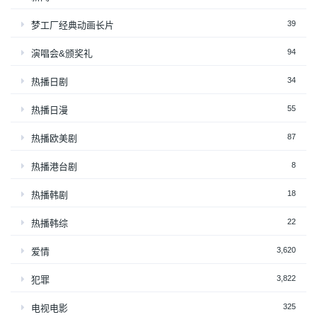
39
梦工厂经典动画长片
94
演唱会&颁奖礼
34
热播日剧
55
热播日漫
87
热播欧美剧
8
热播港台剧
18
热播韩剧
22
热播韩综
3,620
爱情
3,822
犯罪
325
电视电影