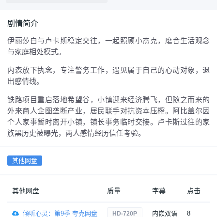
剧情简介
伊丽莎白与卢卡斯稳定交往，一起照顾小杰克，磨合生活观念
与家庭相处模式。
内森放下执念，专注警务工作，遇见属于自己的心动对象，退
出感情线。
铁路项目重启落地希望谷，小镇迎来经济腾飞，但随之而来的
外来商人企图垄断产业，居民联手对抗资本压榨。阿比盖尔因
个人家事暂时离开小镇，镇长事务临时交接。卢卡斯过往的家
族黑历史被曝光，两人感情经历信任考验。
其他网盘
其他网盘
质量
字幕
点击
日
倾听心灵：第9季 夸克网盘
内嵌双语
8
1
HD-720P