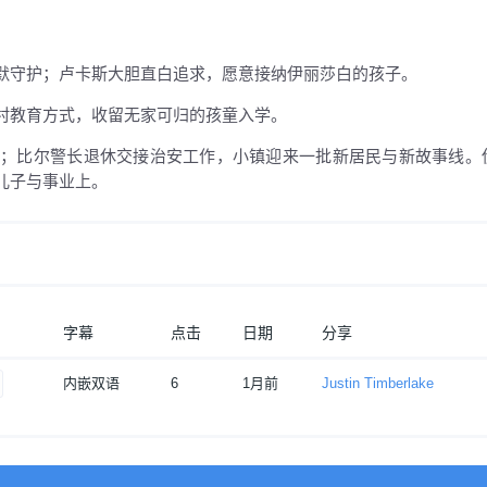
默守护；卢卡斯大胆直白追求，愿意接纳伊丽莎白的孩子。
村教育方式，收留无家可归的孩童入学。
园；比尔警长退休交接治安工作，小镇迎来一批新居民与新故事线。
儿子与事业上。
字幕
点击
日期
分享
内嵌双语
6
1月前
Justin Timberlake