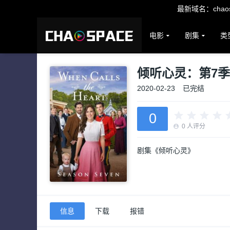
最新域名：chaosp
电影
剧集
类
倾听心灵：第7季
2020-02-23
已完结
0
0
人评分
剧集《倾听心灵》
信息
下载
报错