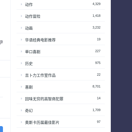
4,329
动作
1,418
动作冒险
3,232
动画
19
华语经典电影推荐
伊
227
单口喜剧
975
历史
22
吉卜力工作室作品
8,701
喜剧
14
回味无穷的高智商犯罪
1,709
奇幻
97
奥斯卡历届最佳影片