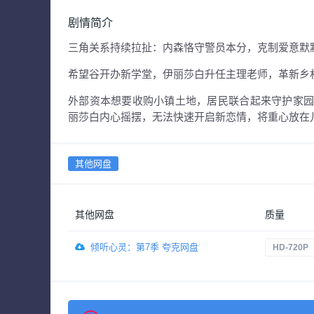
剧情简介
三角关系持续拉扯：内森恪守警员本分，克制爱意默
希望谷开办新学堂，伊丽莎白升任主理老师，革新乡
外部资本想要收购小镇土地，居民联合起来守护家
丽莎白内心摇摆，无法快速开启新恋情，将重心放在
其他网盘
其他网盘
质量
倾听心灵：第7季 夸克网盘
HD-720P