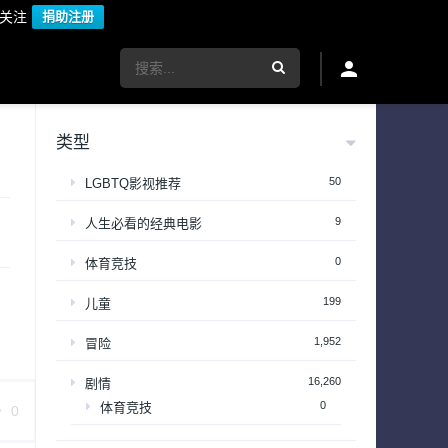
议关注
捐助注册
类型
50
LGBTQ影视推荐
9
人生必看的经典电影
0
体育竞技
199
儿童
1,952
冒险
16,260
剧情
0
体育竞技
0