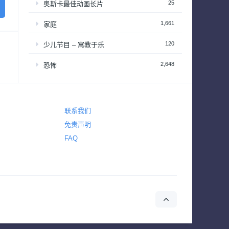
25
奥斯卡最佳动画长片
1,661
家庭
120
少儿节目 – 寓教于乐
2,648
恐怖
2,765
悬疑
4,434
惊悚
联系我们
免责声明
642
战争
FAQ
155
战争与政治
2
新闻
39
梦工厂经典动画长片
94
演唱会&颁奖礼
34
热播日剧