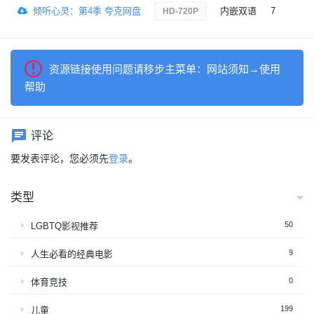
倾听心灵：第4季 夸克网盘
内嵌双语
7
1
HD-720P
资源链接使用问题请移步主菜单：网站须知→使用
帮助
评论
要发表评论，您必须先
登录
。
类型
50
LGBTQ影视推荐
9
人生必看的经典电影
0
体育竞技
199
儿童