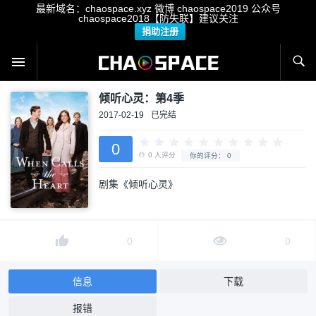
最新域名：chaospace.xyz 微博 chaospace2019 公众号
chaospace2018【防失联】建议关注
捐助注册
倾听心灵：第4季
2017-02-19
已完结
0
剧集《倾听心灵》
0
人评分
你的评分：
0
0
0
信息
下载
报错