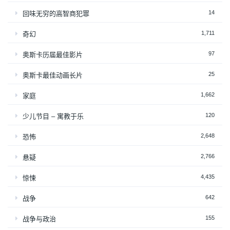
14
回味无穷的高智商犯罪
1,711
奇幻
97
奥斯卡历届最佳影片
25
奥斯卡最佳动画长片
1,662
家庭
120
少儿节目 – 寓教于乐
2,648
恐怖
2,766
悬疑
4,435
惊悚
642
战争
155
战争与政治