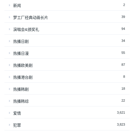
2
新闻
39
梦工厂经典动画长片
94
演唱会&颁奖礼
34
热播日剧
55
热播日漫
87
热播欧美剧
8
热播港台剧
18
热播韩剧
22
热播韩综
3,621
爱情
3,823
犯罪