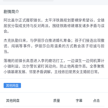
剧情简介
阿比盖尔正式履职镇长，太平洋铁路规划要横穿希望谷，全镇
居民分裂成支持与反对两派，围绕铁路修建爆发诸多矛盾与误
会。
杰克执勤归来，与伊丽莎白推进婚礼筹备；孩子们接连出现撒
谎、闯祸等事件，伊丽莎白用温柔的方式教会孩子坦诚与担
当。
落魄的前镇长高恩进入李的磨坊打工，一边谋生一边伺机算计
小镇利益，比尔警长紧盯其动向，防止他再度作恶。全季聚焦
小镇基建发展、邻里矛盾调解，主线依旧是男女主婚前日常。
其他网盘
其他网盘
质量
字幕
点击
日