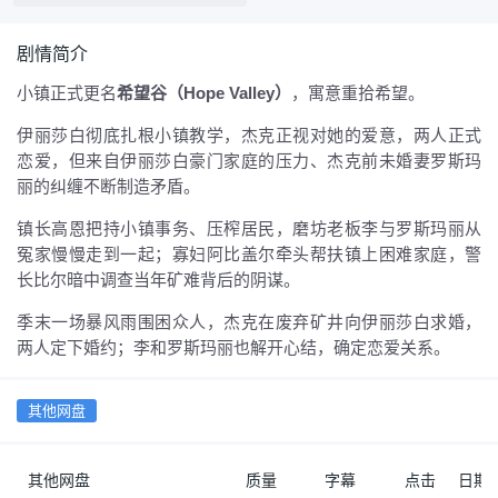
剧情简介
小镇正式更名
希望谷（Hope Valley）
，寓意重拾希望。
伊丽莎白彻底扎根小镇教学，杰克正视对她的爱意，两人正式
恋爱，但来自伊丽莎白豪门家庭的压力、杰克前未婚妻罗斯玛
丽的纠缠不断制造矛盾。
镇长高恩把持小镇事务、压榨居民，磨坊老板李与罗斯玛丽从
冤家慢慢走到一起；寡妇阿比盖尔牵头帮扶镇上困难家庭，警
长比尔暗中调查当年矿难背后的阴谋。
季末一场暴风雨围困众人，杰克在废弃矿井向伊丽莎白求婚，
两人定下婚约；李和罗斯玛丽也解开心结，确定恋爱关系。
其他网盘
其他网盘
质量
字幕
点击
日期