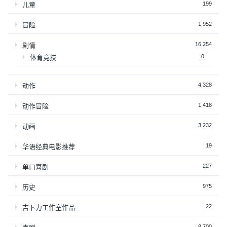
199
儿童
1,952
冒险
16,254
剧情
0
体育竞技
4,328
动作
1,418
动作冒险
3,232
动画
19
华语经典电影推荐
227
单口喜剧
975
历史
22
吉卜力工作室作品
8,700