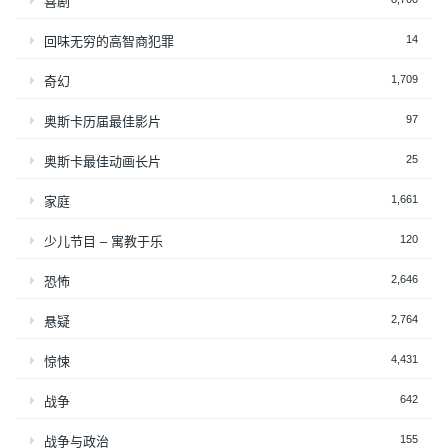
喜剧
14
回味无穷的高智商犯罪
1,709
奇幻
97
奥斯卡历届最佳影片
25
奥斯卡最佳动画长片
1,661
家庭
120
少儿节目 – 寓教于乐
2,646
恐怖
2,764
悬疑
4,431
惊悚
642
战争
155
战争与政治