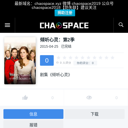
最新域名：chaospace.xyz 微博 chaospace2019 公众号
chaospace2018【防失联】建议关注
捐助注册
倾听心灵：第2季
2015-04-25
已完结
0
剧集《倾听心灵》
0
人评分
你的评分：
0
0
0
信息
下载
报错