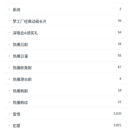
2
新闻
39
梦工厂经典动画长片
94
演唱会&颁奖礼
34
热播日剧
55
热播日漫
87
热播欧美剧
8
热播港台剧
18
热播韩剧
22
热播韩综
3,620
爱情
3,821
犯罪