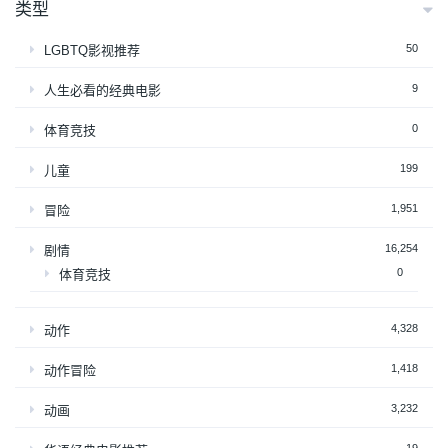
类型
50
LGBTQ影视推荐
9
人生必看的经典电影
0
体育竞技
199
儿童
1,951
冒险
16,254
剧情
0
体育竞技
4,328
动作
1,418
动作冒险
3,232
动画