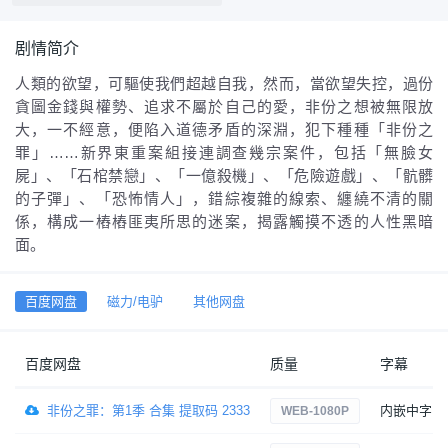
剧情简介
人類的欲望，可驅使我們超越自我，然而，當欲望失控，過份
貪圖金錢與權勢、追求不屬於自己的愛，非份之想被無限放
大，一不經意，便陷入道德矛盾的深淵，犯下種種「非份之
罪」……新界東重案組接連調查幾宗案件，包括「無臉女
屍」、「石棺禁戀」、「一億殺機」、「危險遊戲」、「骯髒
的子彈」、「恐怖情人」，錯綜複雜的線索、纏繞不清的關
係，構成一樁樁匪夷所思的迷案，揭露觸摸不透的人性黑暗
面。
百度网盘
磁力/电驴
其他网盘
百度网盘
质量
字幕
非份之罪：第1季 合集 提取码 2333
内嵌中字
WEB-1080P