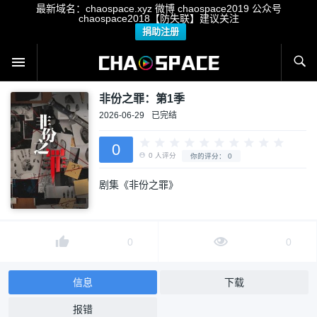
最新域名：chaospace.xyz 微博 chaospace2019 公众号
chaospace2018【防失联】建议关注
捐助注册
非份之罪：第1季
2026-06-29
已完结
0
剧集《非份之罪》
0
人评分
你的评分：
0
0
0
信息
下载
报错