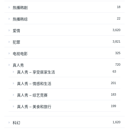
18
热播韩剧
22
热播韩综
3,620
爱情
3,821
犯罪
325
电视电影
720
真人秀
63
真人秀 – 享受居家生活
201
真人秀 – 情感和生活
183
真人秀 – 综艺竞赛
199
真人秀 – 美食和旅行
1,620
科幻