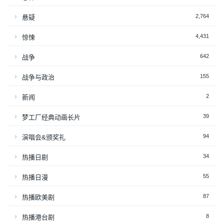
2,764
悬疑
4,431
惊悚
642
战争
155
战争与政治
2
新闻
39
梦工厂经典动画长片
94
演唱会&颁奖礼
34
热播日剧
55
热播日漫
87
热播欧美剧
8
热播港台剧