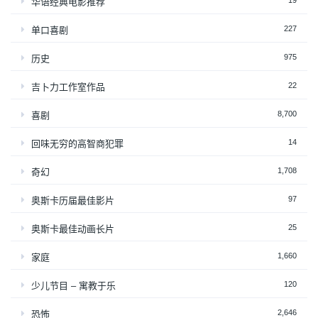
19
华语经典电影推荐
227
单口喜剧
975
历史
22
吉卜力工作室作品
8,700
喜剧
14
回味无穷的高智商犯罪
1,708
奇幻
97
奥斯卡历届最佳影片
25
奥斯卡最佳动画长片
1,660
家庭
120
少儿节目 – 寓教于乐
2,646
恐怖