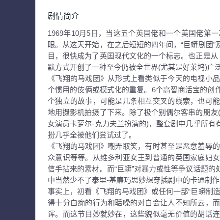
剧情简介
1969年10月5日，当这五个英国佬和一个美国佬
眼。从这天开始，在之后短短的四年间，“巨蟒剧团
目，很快成为了英国现代文化的一个标志。也正是从
默方式开创了一种至今仍被全世界(尤其是好莱坞)广
《飞翔的马戏团》从形式上看类似于今天的电视小
个惯用的伎俩或模式化的重复。6个高智商活宝的创
个独立的故事，可能是几条相互交叉的线索，也可
地用摄影机拍摄了下来。除了极个别偶尔客串的朋友(
女演员卡萝尔-克力夫兰扮演的)，整套剧中几乎所
扮几乎全被他们尝试过了。
《飞翔的马戏团》嘲弄取笑，有时甚至是恶意羞辱
众意识等等。从维多利亚女王到普通的英国家庭妇
信手拈来的素材。而“巨蟒”对暴力或性等争议话题
中当然少不了泰里-基廉巧思妙想穿插剧中的卡通制
事实上，初看《飞翔的马戏团》或任何一部“巨蟒制
得十分白痴的行为和聒噪的对白会让人不知所云，
诨。而这节目妙就妙在，这些貌似毫无价值的胡话