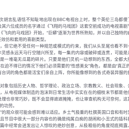
第一次胡言乱语恬不知耻地出现在BBC电视台上时，整个英伦三岛都傻
”及其六位成员的名字通过《飞翔的马戏团》这套空前成功的电视喜剧
《飞向的马戏团》开始，“巨蟒”逐渐为世界所熟知，并以自己独特的
泛效仿和套用的喜剧类型。
品，但它绝不受任何一种规范或模式的约束，我们从头至尾也看不到
作灵感永远天马行空随兴所至，每一集的内容或破碎或连贯，可能是
能是一堆毫无瓜葛的碎片。只要是他们灵机一动想到的东西，全都大
在迫不得已的情况下他们必须需要的“性感美女”角色，都是由“真正的
有有台词的角色都是活宝们亲自上阵，你所能像想到的各式奇装异服的
的对象包括历史人物、哲学理论、政治立场、宗教教义、社会现象、
女，从电视媒体制造的泡沫到日常生活中实实在在的细枝末节都是他
的处理也非常巧妙，既不会显得遮遮掩掩，也让审查机构无可奈何，这
作的功劳。
造”的观众很可能会感到难以适应。乡土气极重的杜撰英国口音和有时
而且节目中很大一部分内容也的确是纯属白痴的胡闹和小丑式的插科
连篇中经常会迸发出让人惊叹的绝妙创意，从极粗俗的角度彻底揭露