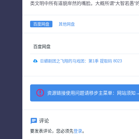
类文明中所有道貌岸然的嘴脸。大概所谓“大智若愚”
百度网盘
其他网盘
百度网盘
巨蟒剧团之飞翔的马戏团：第1季 提取码 8023
资源链接使用问题请移步主菜单：网站须知
评论
要发表评论，您必须先
登录
。