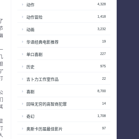
4,328
动作
1,418
动作冒险
了
节
3,232
动画
幽
19
华语经典电影推荐
一
227
单口喜剧
几
胆
975
历史
”
打
22
吉卜力工作室作品
8,700
喜剧
公
们
14
回味无穷的高智商犯罪
其
1,708
奇幻
显
打
97
奥斯卡历届最佳影片
人