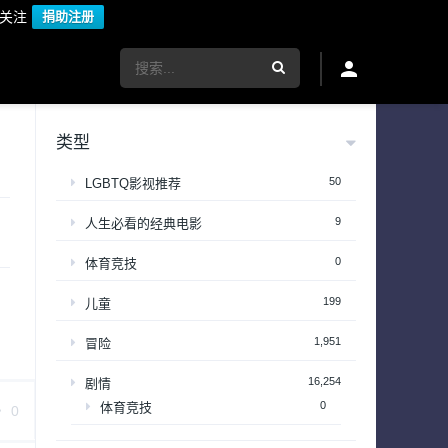
议关注
捐助注册
类型
50
LGBTQ影视推荐
9
人生必看的经典电影
0
体育竞技
199
儿童
1,951
冒险
16,254
剧情
0
体育竞技
0