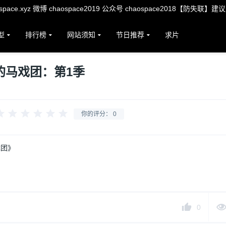
ace.xyz 微博 chaospace2019 公众号 chaospace2018【防失联】建
型
排行榜
网站须知
节日推荐
求片
的马戏团：第1季
你的评分：
0
戏团》
0