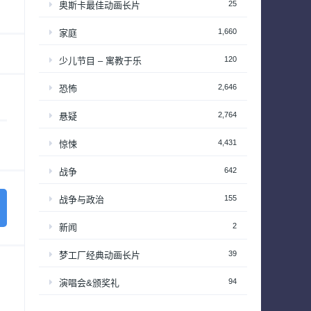
25
奥斯卡最佳动画长片
1,660
家庭
120
少儿节目 – 寓教于乐
2,646
恐怖
2,764
悬疑
4,431
惊悚
642
战争
155
战争与政治
2
新闻
39
梦工厂经典动画长片
94
演唱会&颁奖礼
34
热播日剧