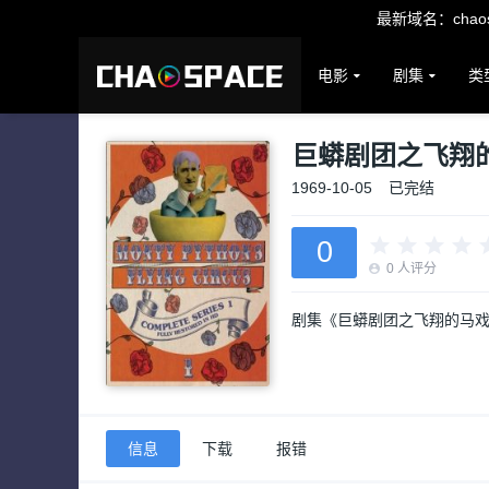
最新域名：chaosp
电影
剧集
类
巨蟒剧团之飞翔
1969-10-05
已完结
0
0
人评分
剧集《巨蟒剧团之飞翔的马
信息
下载
报错