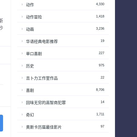
4,330
动作
1,418
动作冒险
斯
秒
3,236
动画
19
华语经典电影推荐
227
单口喜剧
975
历史
22
吉卜力工作室作品
8,706
喜剧
14
回味无穷的高智商犯罪
1,711
奇幻
97
奥斯卡历届最佳影片