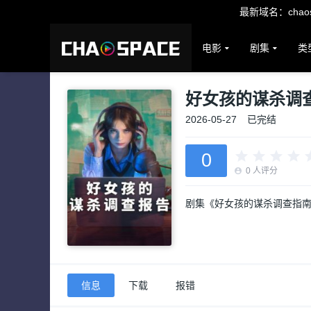
最新域名：chaosp
电影
剧集
类
好女孩的谋杀调
2026-05-27
已完结
0
0
人评分
剧集《好女孩的谋杀调查指
信息
下载
报错