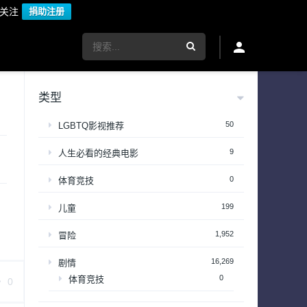
议关注
捐助注册
类型
50
LGBTQ影视推荐
9
人生必看的经典电影
0
体育竞技
199
儿童
1,952
冒险
16,269
剧情
0
体育竞技
0