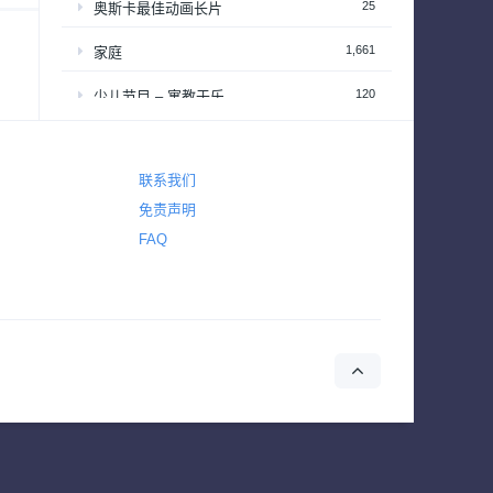
25
奥斯卡最佳动画长片
1,661
家庭
120
少儿节目 – 寓教于乐
2,648
恐怖
联系我们
2,766
悬疑
免责声明
4,435
惊悚
FAQ
642
战争
155
战争与政治
2
新闻
39
梦工厂经典动画长片
94
演唱会&颁奖礼
34
热播日剧