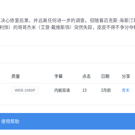
）决心修复后果，并远离任何进一步的调查。但随着迈克斯·海斯汀
科利饰）的哥哥杰米（艾登·戴维斯饰）突然失踪，皮皮不得不争分夺
质量
字幕
点击
日期
分享
内嵌双语
13
2月前
青禾
WEB-1080P
→使用帮助