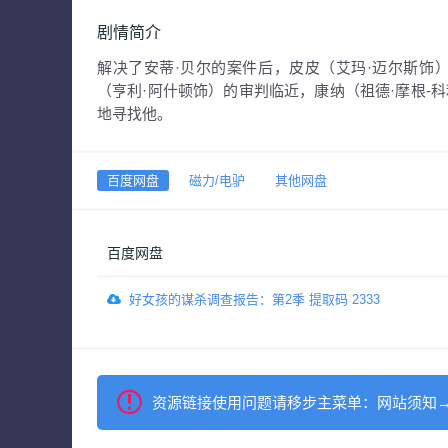
剧情简介
解决了安蒂·贝尔的案件后，皮皮（艾玛·迈尔斯饰
（亨利·阿什顿饰）的审判临近，康纳（祖德·摩根-
地寻找他。
百度网盘
磁力/电驴
其他网盘
百度网盘
好女孩的谋杀调查报告：第2季 提取码 2333
资源链接使用问题请移步主菜单：网站须知