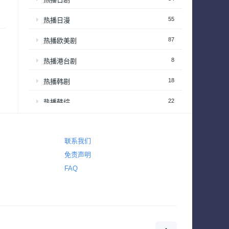
55
热播日漫
87
热播欧美剧
8
热播港台剧
18
热播韩剧
22
热播韩综
3,620
爱情
联系我们
3,821
犯罪
免责声明
325
电视电影
FAQ
720
真人秀
63
真人秀 – 享受居家生活
201
真人秀 – 情感和生活