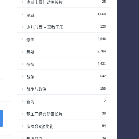
25
奥斯卡最佳动画长片
1,660
家庭
120
少儿节目 – 寓教于乐
2,646
恐怖
2,764
悬疑
4,431
惊悚
642
战争
155
战争与政治
2
新闻
39
梦工厂经典动画长片
94
演唱会&颁奖礼
34
热播日剧