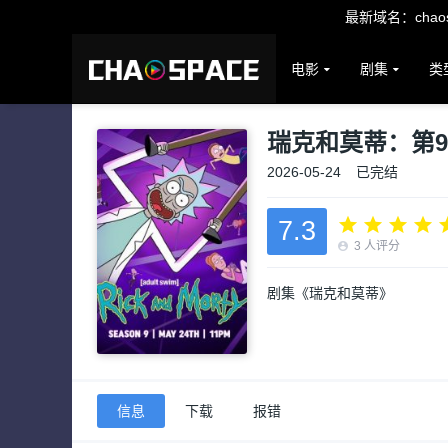
最新域名：chaosp
电影
剧集
类
瑞克和莫蒂：第
2026-05-24
已完结
7.3
3
人评分
剧集《瑞克和莫蒂》
信息
下载
报错