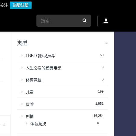
议关注
捐助注册
类型
50
LGBTQ影视推荐
9
人生必看的经典电影
0
体育竞技
199
儿童
1,951
冒险
16,254
剧情
0
体育竞技
4