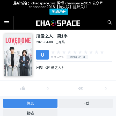
最新域名：chaospace.xyz 微博 chaospace2019 公众号
chaospace2018【防失联】建议关注
捐助注册
所爱之人：第1季
2026-04-08
已完结
0
剧集《所爱之人》
0
人评分
你的评分：
0
0
0
信息
下载
报错