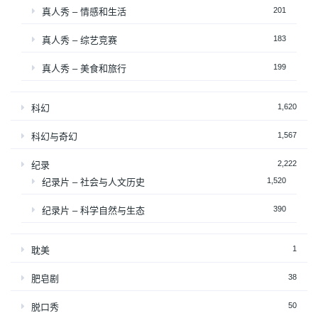
201
真人秀 – 情感和生活
183
真人秀 – 综艺竞赛
199
真人秀 – 美食和旅行
1,620
科幻
1,567
科幻与奇幻
2,222
纪录
1,520
纪录片 – 社会与人文历史
390
纪录片 – 科学自然与生态
1
耽美
38
肥皂剧
50
脱口秀