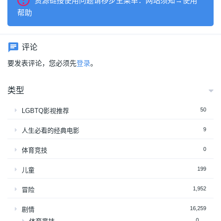
资源链接使用问题请移步主菜单：网站须知→使用
帮助
评论
要发表评论，您必须先
登录
。
类型
50
LGBTQ影视推荐
9
人生必看的经典电影
0
体育竞技
199
儿童
1,952
冒险
16,259
剧情
0