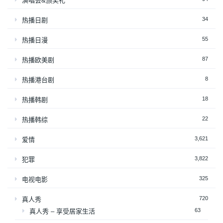
演唱会&颁奖礼
34
热播日剧
55
热播日漫
87
热播欧美剧
8
热播港台剧
18
热播韩剧
22
热播韩综
3,621
爱情
3,822
犯罪
325
电视电影
720
真人秀
63
真人秀 – 享受居家生活