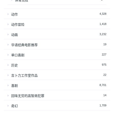
体育竞技
4,328
动作
1,418
动作冒险
3,232
动画
19
华语经典电影推荐
227
单口喜剧
975
历史
22
吉卜力工作室作品
8,701
喜剧
14
回味无穷的高智商犯罪
1,709
奇幻