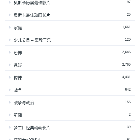
97
奥斯卡历届最佳影片
25
奥斯卡最佳动画长片
1,661
家庭
120
少儿节目 – 寓教于乐
2,646
恐怖
2,765
悬疑
4,431
惊悚
642
战争
155
战争与政治
2
新闻
39
梦工厂经典动画长片
94