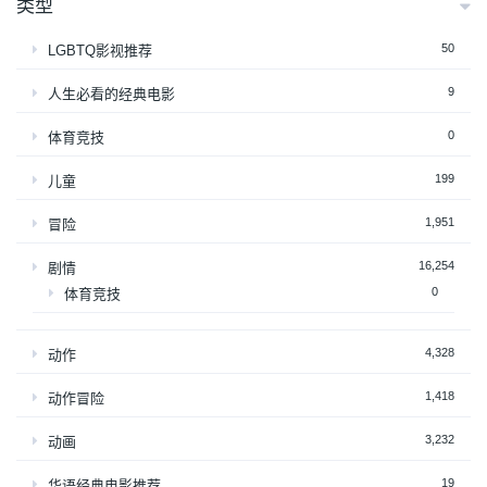
类型
50
LGBTQ影视推荐
9
人生必看的经典电影
0
体育竞技
199
儿童
1,951
冒险
16,254
剧情
0
体育竞技
4,328
动作
1,418
动作冒险
3,232
动画
19
华语经典电影推荐