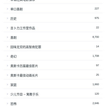
227
单口喜剧
975
历史
22
吉卜力工作室作品
8,700
喜剧
14
回味无穷的高智商犯罪
1,708
奇幻
97
奥斯卡历届最佳影片
25
奥斯卡最佳动画长片
1,660
家庭
120
少儿节目 – 寓教于乐
2,646
恐怖