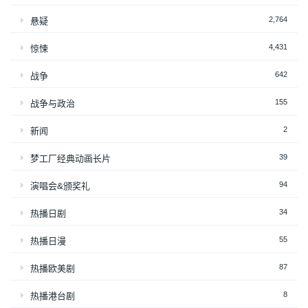
2,764
悬疑
4,431
惊悚
642
战争
155
战争与政治
2
新闻
39
梦工厂经典动画长片
94
演唱会&颁奖礼
34
热播日剧
55
热播日漫
87
热播欧美剧
8
热播港台剧