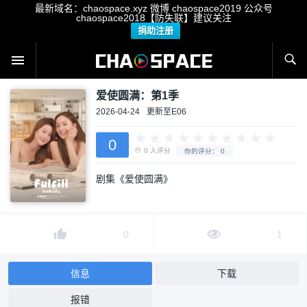
最新域名：chaospace.xyz 微博 chaospace2019 公众号
chaospace2018【防失联】建议关注
捐助注册
爱使圆满：第1季
2026-04-24
更新至E06
0
剧集《爱使圆满》
0
人评分
你的评分：
0
0
1
信息
下载
报错