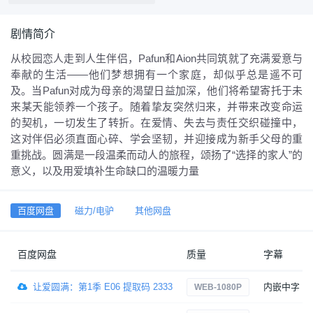
剧情简介
从校园恋人走到人生伴侣，Pafun和Aion共同筑就了充满爱意与
奉献的生活——他们梦想拥有一个家庭，却似乎总是遥不可
及。当Pafun对成为母亲的渴望日益加深，他们将希望寄托于未
来某天能领养一个孩子。随着挚友突然归来，并带来改变命运
的契机，一切发生了转折。在爱情、失去与责任交织碰撞中，
这对伴侣必须直面心碎、学会坚韧，并迎接成为新手父母的重
重挑战。圆满是一段温柔而动人的旅程，颂扬了“选择的家人”的
意义，以及用爱填补生命缺口的温暖力量
百度网盘
磁力/电驴
其他网盘
百度网盘
质量
字幕
让爱圆满：第1季 E06 提取码 2333
内嵌中字
WEB-1080P