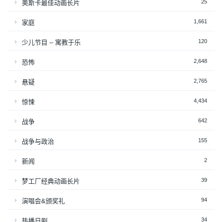
25
奥斯卡最佳动画长片
1,661
家庭
120
少儿节目 – 寓教于乐
2,648
恐怖
2,765
悬疑
4,434
惊悚
642
战争
155
战争与政治
2
新闻
39
梦工厂经典动画长片
94
演唱会&颁奖礼
34
热播日剧