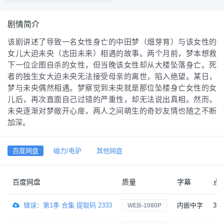
剧情简介
该剧讲述了导致一名女性身亡的中田梦（畑芽育）与该女性的
女儿大迫未央（志田未来）相遇的故事。两个月前，梦本想救
下一位企图自杀的女性，但当晚该女性却从大楼坠落身亡。死
者的独生女大迫未央无法接受母亲的离世，陷入绝望。某日，
梦与未央偶然相遇。梦察觉到未央就是那位坠楼身亡女性的女
儿后，再次直面自己过错的严重性，却无法说出真相。然而，
未央逐渐对梦敞开心扉，两人之间萌生的奇妙友情也随之不断
加深。
百度网盘
磁力/电驴
其他网盘
百度网盘
质量
字幕
点
错误：第1季 合集 提取码 2333
内嵌中字
3
WEB-1080P