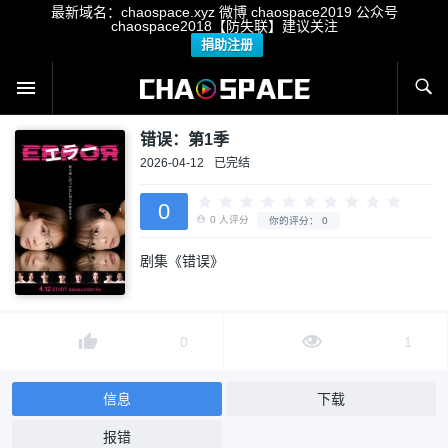
最新域名：chaospace.xyz 微博 chaospace2019 公众号
chaospace2018【防失联】建议关注
捐助注册
错误：第1季
2026-04-12
已完结
0
剧集《错误》
0
人评分
你的评分：
0
0
1
信息
下载
报错