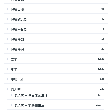
55
热播日漫
87
热播欧美剧
8
热播港台剧
18
热播韩剧
22
热播韩综
3,621
爱情
3,822
犯罪
325
电视电影
720
真人秀
63
真人秀 – 享受居家生活
201
真人秀 – 情感和生活