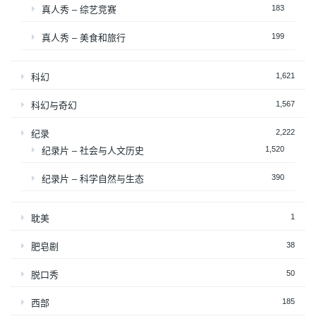
183
真人秀 – 综艺竞赛
199
真人秀 – 美食和旅行
1,621
科幻
1,567
科幻与奇幻
2,222
纪录
1,520
纪录片 – 社会与人文历史
390
纪录片 – 科学自然与生态
1
耽美
38
肥皂剧
50
脱口秀
185
西部