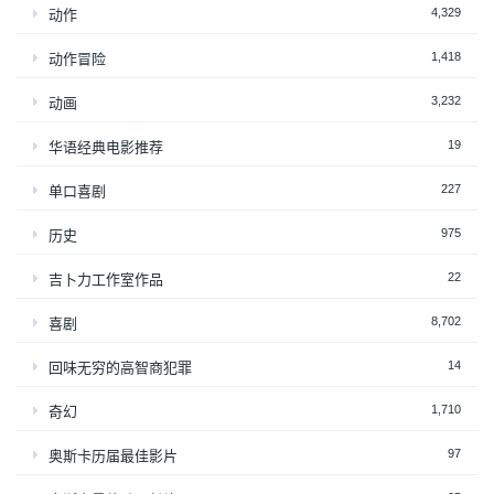
4,329
动作
1,418
动作冒险
3,232
动画
19
华语经典电影推荐
227
单口喜剧
975
历史
22
吉卜力工作室作品
8,702
喜剧
14
回味无穷的高智商犯罪
1,710
奇幻
97
奥斯卡历届最佳影片