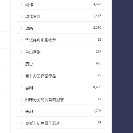
4,328
动作
1,417
动作冒险
3,230
动画
19
华语经典电影推荐
227
单口喜剧
975
历史
22
吉卜力工作室作品
8,699
喜剧
14
回味无穷的高智商犯罪
1,708
奇幻
97
奥斯卡历届最佳影片