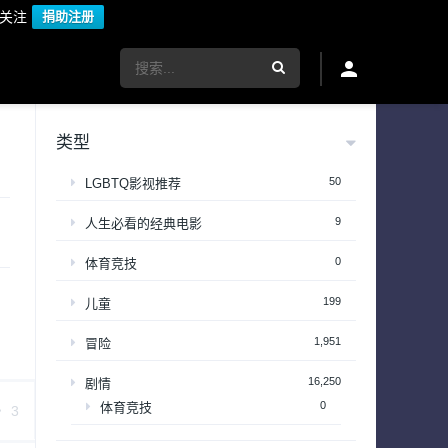
议关注
捐助注册
类型
50
LGBTQ影视推荐
9
人生必看的经典电影
0
体育竞技
199
儿童
1,951
冒险
16,250
剧情
0
体育竞技
3