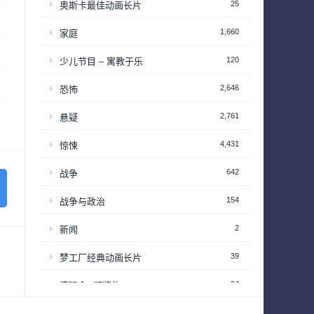
25
奥斯卡最佳动画长片
1,660
家庭
120
少儿节目 – 寓教于乐
2,646
恐怖
2,761
悬疑
4,431
惊悚
642
战争
154
战争与政治
2
新闻
39
梦工厂经典动画长片
94
演唱会&颁奖礼
34
热播日剧