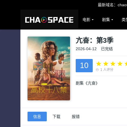
最新域名：chaosp
电影
剧集
类
亢奋：第3季
2026-04-12
已完结
10
1
人评分
剧集《亢奋》
信息
下载
报错