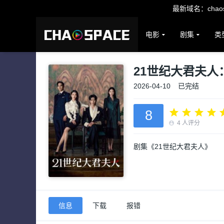
最新域名：chaosp
电影
剧集
类
21世纪大君夫人
2026-04-10
已完结
8
4
人评分
剧集《21世纪大君夫人》
信息
下载
报错