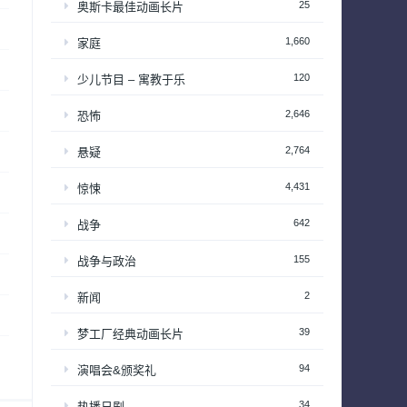
25
奥斯卡最佳动画长片
1,660
家庭
120
少儿节目 – 寓教于乐
2,646
恐怖
2,764
悬疑
4,431
惊悚
642
战争
155
战争与政治
2
新闻
39
梦工厂经典动画长片
94
演唱会&颁奖礼
34
热播日剧