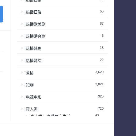
55
热播日漫
87
热播欧美剧
8
热播港台剧
18
热播韩剧
22
热播韩综
3,620
爱情
3,821
犯罪
325
电视电影
720
真人秀
63
真人秀 – 享受居家生活
201
真人秀 – 情感和生活