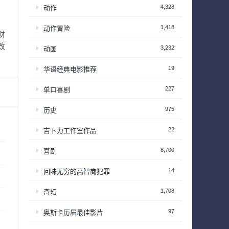
4,328
动作
1,418
动作冒险
财
改
3,232
动画
19
华语经典电影推荐
227
单口喜剧
975
历史
22
吉卜力工作室作品
8,700
喜剧
14
回味无穷的高智商犯罪
1,708
奇幻
97
奥斯卡历届最佳影片