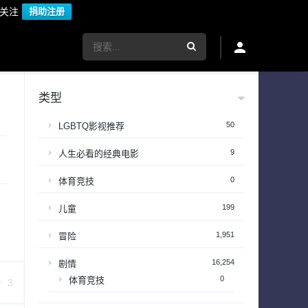
议关注
捐助注册
类型
50
LGBTQ影视推荐
9
人生必看的经典电影
0
体育竞技
199
儿童
1,951
冒险
16,254
剧情
0
体育竞技
3