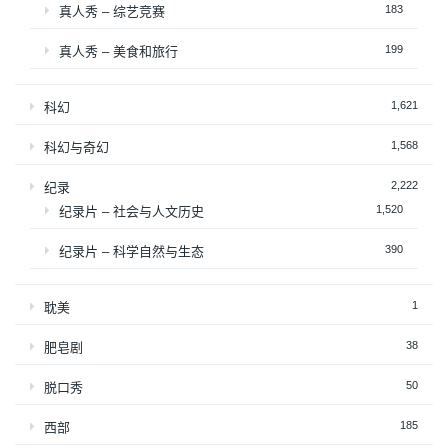
183
真人秀 – 综艺竞赛
199
真人秀 – 美食和旅行
1,621
科幻
1,568
科幻与奇幻
2,222
纪录
1,520
纪录片 – 社会与人文历史
390
纪录片 – 科学自然与生态
1
耽美
38
肥皂剧
50
脱口秀
185
西部