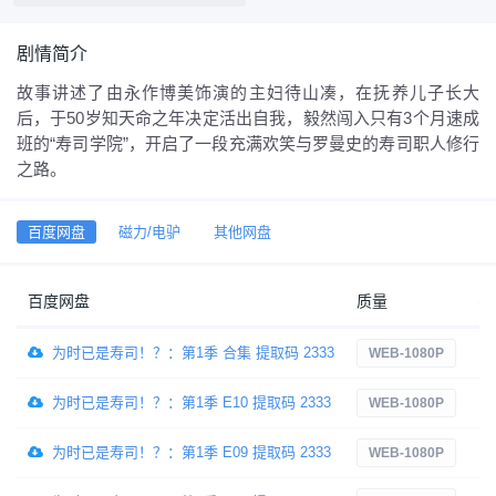
剧情简介
故事讲述了由永作博美饰演的主妇待山凑，在抚养儿子长大
后，于50岁知天命之年决定活出自我，毅然闯入只有3个月速成
班的“寿司学院”，开启了一段充满欢笑与罗曼史的寿司职人修行
之路。
百度网盘
磁力/电驴
其他网盘
百度网盘
质量
字
为时已是寿司！？：第1季 合集 提取码 2333
内
WEB-1080P
为时已是寿司！？：第1季 E10 提取码 2333
内
WEB-1080P
为时已是寿司！？：第1季 E09 提取码 2333
内
WEB-1080P