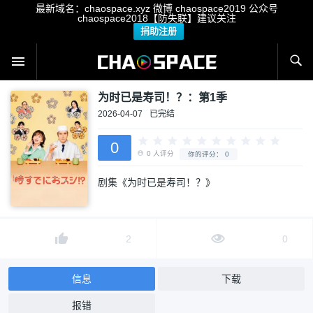
最新域名：chaospace.xyz 微博 chaospace2019 公众号
chaospace2018【防失联】建议关注
捐助注册
为时已是寿司！？：第1季
2026-04-07
已完结
0
剧集《为时已是寿司！？》
0
人评分
你的评分：
0
2
0
信息
下载
报错