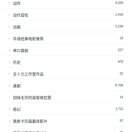
4,330
动作
1,418
动作冒险
3,236
动画
19
华语经典电影推荐
227
单口喜剧
975
历史
22
吉卜力工作室作品
8,706
喜剧
14
回味无穷的高智商犯罪
1,711
奇幻
97
奥斯卡历届最佳影片