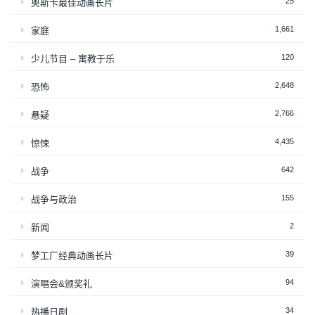
25
奥斯卡最佳动画长片
1,661
家庭
120
少儿节目 – 寓教于乐
2,648
恐怖
2,766
悬疑
4,435
惊悚
642
战争
155
战争与政治
2
新闻
39
梦工厂经典动画长片
94
演唱会&颁奖礼
34
热播日剧