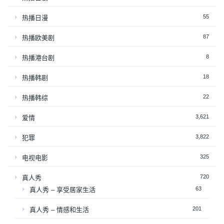
55
热播日漫
87
热播欧美剧
8
热播港台剧
18
热播韩剧
22
热播韩综
3,621
爱情
3,822
犯罪
325
电视电影
720
真人秀
63
真人秀 – 享受居家生活
201
真人秀 – 情感和生活