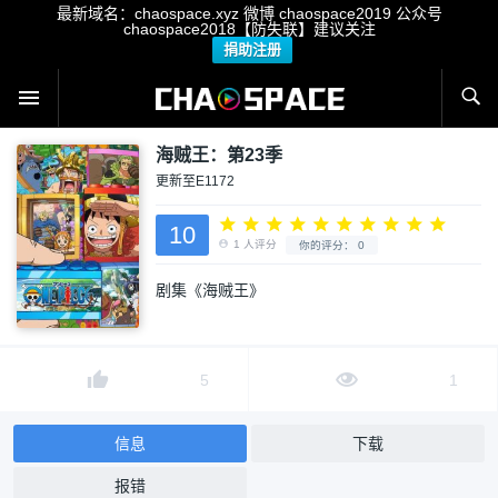
最新域名：chaospace.xyz 微博 chaospace2019 公众号
chaospace2018【防失联】建议关注
捐助注册
海贼王：第23季
更新至E1172
10
剧集《海贼王》
1
人评分
你的评分：
0
5
1
信息
下载
报错