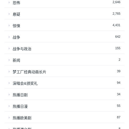
2,646
恐怖
2,765
悬疑
4,431
惊悚
642
战争
155
战争与政治
2
新闻
39
梦工厂经典动画长片
94
演唱会&颁奖礼
34
热播日剧
55
热播日漫
87
热播欧美剧
8