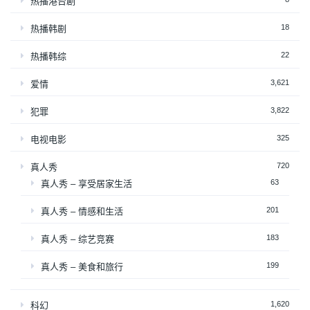
热播港台剧
18
热播韩剧
22
热播韩综
3,621
爱情
3,822
犯罪
325
电视电影
720
真人秀
63
真人秀 – 享受居家生活
201
真人秀 – 情感和生活
183
真人秀 – 综艺竞赛
199
真人秀 – 美食和旅行
1,620
科幻