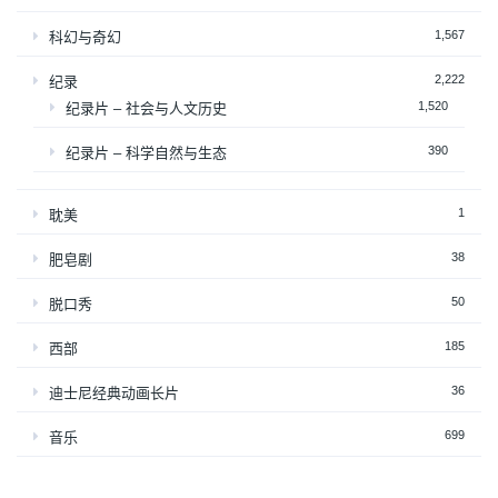
1,567
科幻与奇幻
2,222
纪录
1,520
纪录片 – 社会与人文历史
390
纪录片 – 科学自然与生态
1
耽美
38
肥皂剧
50
脱口秀
185
西部
36
迪士尼经典动画长片
699
音乐