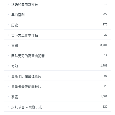
19
华语经典电影推荐
227
单口喜剧
975
历史
22
吉卜力工作室作品
8,701
喜剧
14
回味无穷的高智商犯罪
1,709
奇幻
97
奥斯卡历届最佳影片
25
奥斯卡最佳动画长片
1,661
家庭
120
少儿节目 – 寓教于乐