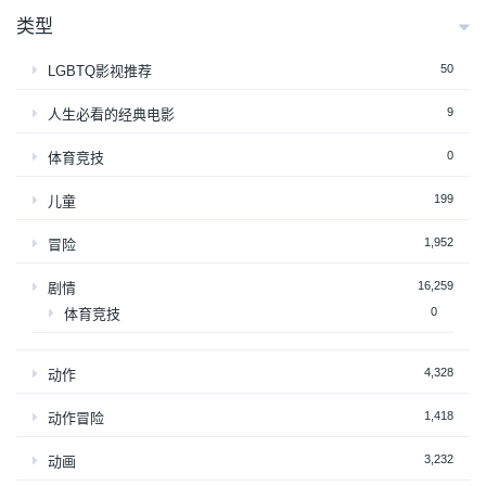
类型
50
LGBTQ影视推荐
9
人生必看的经典电影
0
体育竞技
199
儿童
1,952
冒险
16,259
剧情
0
体育竞技
4,328
动作
1,418
动作冒险
3,232
动画