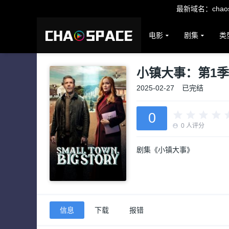
最新域名：chaosp
电影
剧集
类
小镇大事：第1季
2025-02-27
已完结
0
0
人评分
剧集《小镇大事》
信息
下载
报错