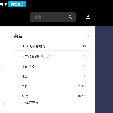
议关注
捐助注册
类型
50
LGBTQ影视推荐
9
人生必看的经典电影
0
体育竞技
199
儿童
1,952
冒险
16,259
剧情
0
体育竞技
0