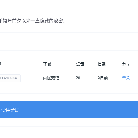
千禧年前夕以来一直隐藏的秘密。
量
字幕
点击
日期
分享
内嵌双语
20
9月前
青禾
EB-1080P
→使用帮助