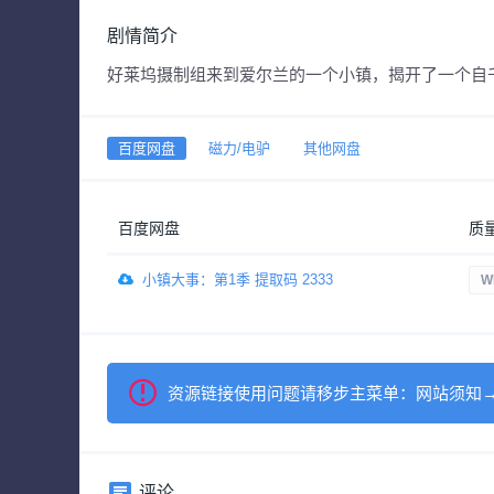
剧情简介
好莱坞摄制组来到爱尔兰的一个小镇，揭开了一个自
百度网盘
磁力/电驴
其他网盘
百度网盘
质
小镇大事：第1季 提取码 2333
W
资源链接使用问题请移步主菜单：网站须知
评论