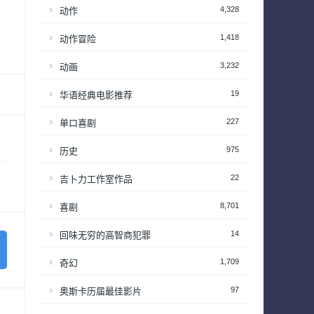
4,328
动作
1,418
动作冒险
3,232
动画
19
华语经典电影推荐
227
单口喜剧
975
历史
22
吉卜力工作室作品
8,701
喜剧
14
回味无穷的高智商犯罪
1,709
奇幻
97
奥斯卡历届最佳影片