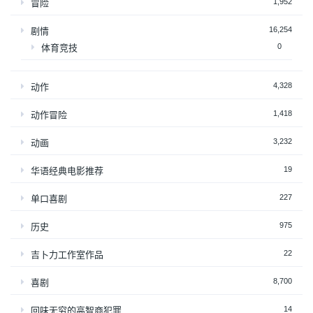
1,952
冒险
16,254
剧情
0
体育竞技
4,328
动作
1,418
动作冒险
3,232
动画
19
华语经典电影推荐
227
单口喜剧
975
历史
22
吉卜力工作室作品
8,700
喜剧
14
回味无穷的高智商犯罪