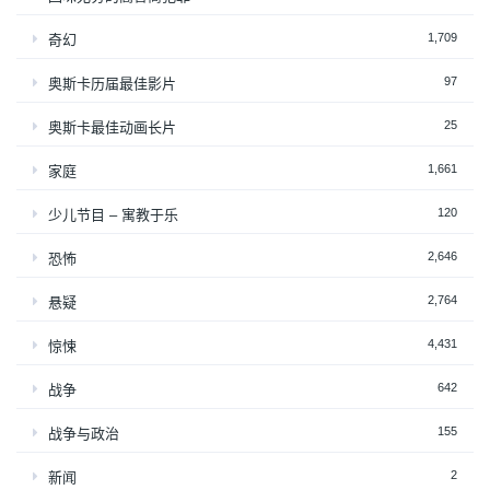
1,709
奇幻
97
奥斯卡历届最佳影片
25
奥斯卡最佳动画长片
1,661
家庭
120
少儿节目 – 寓教于乐
2,646
恐怖
2,764
悬疑
4,431
惊悚
642
战争
155
战争与政治
2
新闻