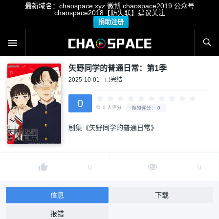
最新域名：chaospace.xyz 微博 chaospace2019 公众号
chaospace2018【防失联】建议关注
捐助注册
矢野同学的普通日常：第1季
2025-10-01
已完结
0
剧集《矢野同学的普通日常》
0
人评分
你的评分：
0
0
0
信息
下载
报错