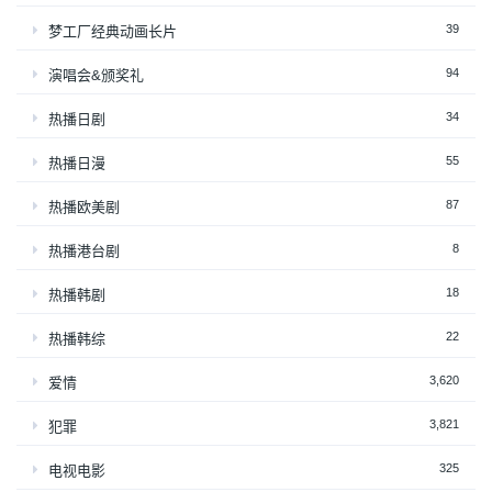
39
梦工厂经典动画长片
94
演唱会&颁奖礼
34
热播日剧
55
热播日漫
87
热播欧美剧
8
热播港台剧
18
热播韩剧
22
热播韩综
3,620
爱情
3,821
犯罪
325
电视电影