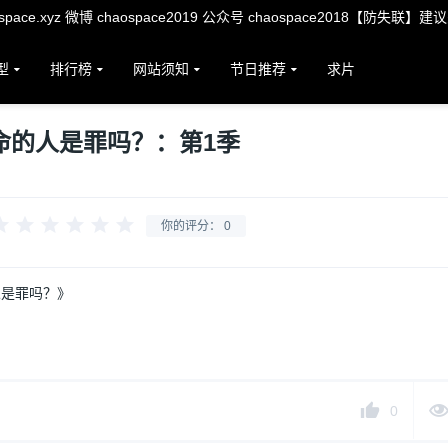
ace.xyz 微博 chaospace2019 公众号 chaospace2018【防失联】建
型
排行榜
网站须知
节日推荐
求片
命的人是罪吗？：第1季
你的评分：
0
人是罪吗？》
0