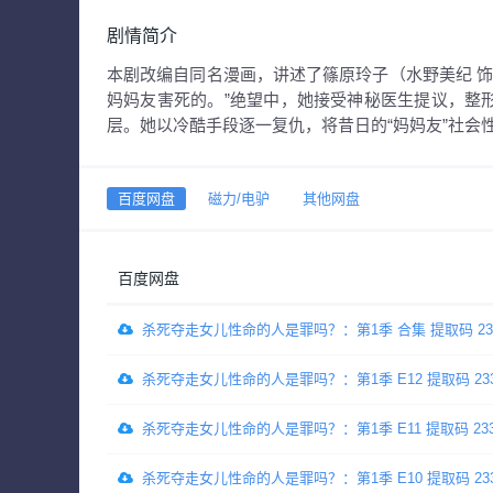
剧情简介
本剧改编自同名漫画，讲述了篠原玲子（水野美纪 
妈妈友害死的。”绝望中，她接受神秘医生提议，整形
层。她以冷酷手段逐一复仇，将昔日的“妈妈友”社会
百度网盘
磁力/电驴
其他网盘
百度网盘
杀死夺走女儿性命的人是罪吗？：第1季 合集 提取码 23
杀死夺走女儿性命的人是罪吗？：第1季 E12 提取码 23
杀死夺走女儿性命的人是罪吗？：第1季 E11 提取码 233
杀死夺走女儿性命的人是罪吗？：第1季 E10 提取码 23