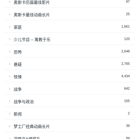
97
奥斯卡历届最佳影片
25
奥斯卡最佳动画长片
1,661
家庭
120
少儿节目 – 寓教于乐
2,648
恐怖
2,765
悬疑
4,434
惊悚
642
战争
155
战争与政治
2
新闻
39
梦工厂经典动画长片
94
演唱会&颁奖礼