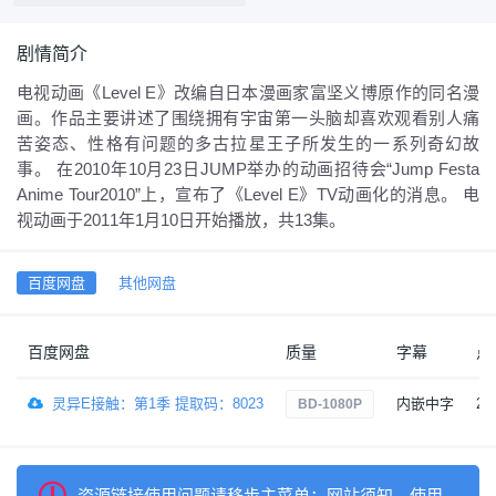
剧情简介
电视动画《Level E》改编自日本漫画家富坚义博原作的同名漫
画。作品主要讲述了围绕拥有宇宙第一头脑却喜欢观看别人痛
苦姿态、性格有问题的多古拉星王子所发生的一系列奇幻故
事。 在2010年10月23日JUMP举办的动画招待会“Jump Festa
Anime Tour2010”上，宣布了《Level E》TV动画化的消息。 电
视动画于2011年1月10日开始播放，共13集。
百度网盘
其他网盘
百度网盘
质量
字幕
点
灵异E接触：第1季 提取码：8023
内嵌中字
20
BD-1080P
资源链接使用问题请移步主菜单：网站须知→使用