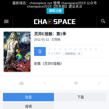
最新域名：chaospace.xyz 微博 chaospace2019 公众号
chaospace2018【防失联】建议关注
捐助注册
灵异E接触：第1季
2011-01-11
已完结
0
剧集《灵异E接触》
0
人评分
你的评分：
0
0
0
信息
下载
报错