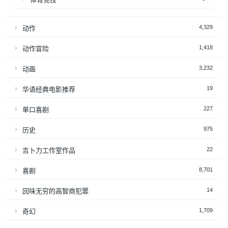
4,329
动作
1,418
动作冒险
3,232
动画
19
华语经典电影推荐
227
单口喜剧
975
历史
22
吉卜力工作室作品
8,701
喜剧
14
回味无穷的高智商犯罪
1,709
奇幻