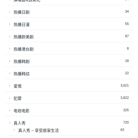
34
热播日剧
55
热播日漫
87
热播欧美剧
8
热播港台剧
18
热播韩剧
22
热播韩综
3,621
爱情
3,822
犯罪
325
电视电影
720
真人秀
63
真人秀 – 享受居家生活