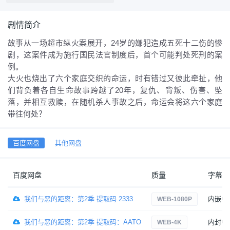
剧情简介
故事从一场超市纵火案展开，24岁的嫌犯造成五死十二伤的惨
剧，这案件成为施⾏国民法官制度后，首个可能判处死刑的案
例。
大火也烧出了六个家庭交织的命运，时有错过又彼此牵扯，他
们背负着各自生命故事跨越了20年，复仇、背叛、伤害、坠
落，并相互救赎，在随机杀人事故之后，命运会将这六个家庭
带往何处？
百度网盘
其他网盘
百度网盘
质量
字幕
我们与恶的距离：第2季 提取码 2333
内嵌中
WEB-1080P
我们与恶的距离：第2季 提取码：AATO
内封中
WEB-4K