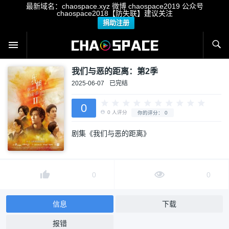
最新域名：chaospace.xyz 微博 chaospace2019 公众号
chaospace2018【防失联】建议关注
捐助注册
我们与恶的距离：第2季
2025-06-07
已完结
0
剧集《我们与恶的距离》
0
人评分
你的评分：
0
0
0
信息
下载
报错