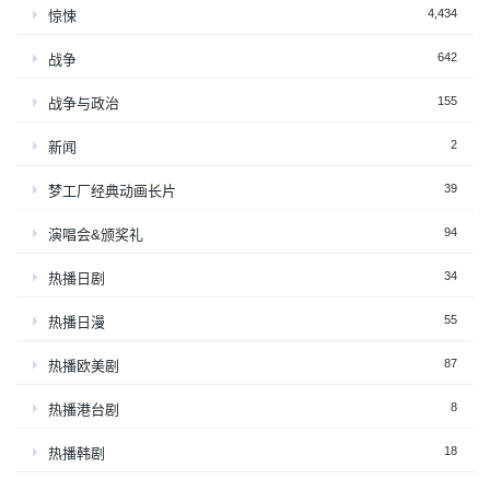
4,434
惊悚
642
战争
155
战争与政治
2
新闻
39
梦工厂经典动画长片
94
演唱会&颁奖礼
34
热播日剧
55
热播日漫
87
热播欧美剧
8
热播港台剧
18
热播韩剧