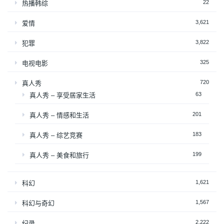
22
热播韩综
3,621
爱情
3,822
犯罪
325
电视电影
720
真人秀
63
真人秀 – 享受居家生活
201
真人秀 – 情感和生活
183
真人秀 – 综艺竞赛
199
真人秀 – 美食和旅行
1,621
科幻
1,567
科幻与奇幻
2,222
纪录