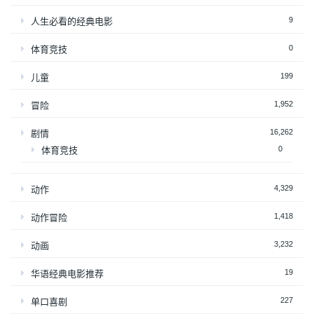
9
人生必看的经典电影
0
体育竞技
199
儿童
1,952
冒险
16,262
剧情
0
体育竞技
4,329
动作
1,418
动作冒险
3,232
动画
19
华语经典电影推荐
227
单口喜剧