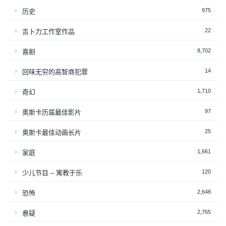
975
历史
22
吉卜力工作室作品
8,702
喜剧
14
回味无穷的高智商犯罪
1,710
奇幻
97
奥斯卡历届最佳影片
25
奥斯卡最佳动画长片
1,661
家庭
120
少儿节目 – 寓教于乐
2,648
恐怖
2,765
悬疑