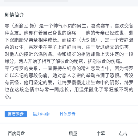
剧情简介
零（周渝民 饰）是一个帅气不羁的男生，喜欢赛车，喜欢交各
种女友。他却有着自己身世的隐痛——他的母亲已经过世，剩
下双胞胎兄弟圣相伴成长。而绮罗（大S 饰），是一个安静温
柔的女生，喜欢坐在凳子上静静画画，由于受过继父的伤害，
对他人的接近充满防备。零和绮罗的相遇却像上天注定的一段
缘分，两人开始了相互了解彼此的秘密，抚慰彼此的伤痛。
零与绮罗的关系，一直保持在纯净的精神恋爱当中，因为绮罗
难以忘记的那段伤痛，她对恋人亲密的举动充满了恐惧。零没
有责怪，他用坚定的爱，让绮罗慢慢走出生命中的阴影，绮罗
也在这段恋情中与零一同成长，用温柔融化了零狂傲不羁的
心。
百度网盘
磁力/电驴
其他网盘
百度网盘
质量
字幕
点击
日