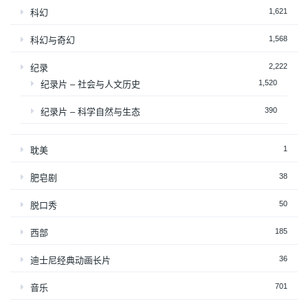
1,621
科幻
1,568
科幻与奇幻
2,222
纪录
1,520
纪录片 – 社会与人文历史
390
纪录片 – 科学自然与生态
1
耽美
38
肥皂剧
50
脱口秀
185
西部
36
迪士尼经典动画长片
701
音乐