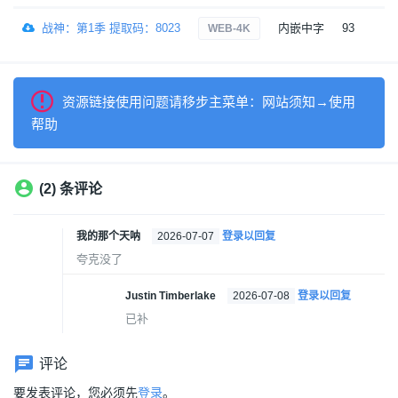
战神：第1季 提取码：8023
内嵌中字
93
3
WEB-4K
资源链接使用问题请移步主菜单：网站须知→使用
帮助
(2) 条评论
我的那个天呐
2026-07-07
登录以回复
夸克没了
Justin Timberlake
2026-07-08
登录以回复
已补
评论
要发表评论，您必须先
登录
。