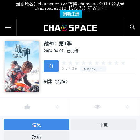
最新域名：chaospace.xyz 微博 chaospace2019 公众号
chaospace2018【防失联】建议关注
捐助注册
战神：第1季
2004-04-07
已完结
0
剧集《战神》
0
人评分
你的评分：
0
0
0
信息
下载
报错