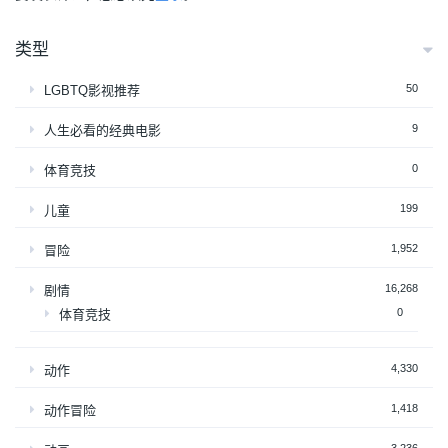
类型
50
LGBTQ影视推荐
9
人生必看的经典电影
0
体育竞技
199
儿童
1,952
冒险
16,268
剧情
0
体育竞技
4,330
动作
1,418
动作冒险