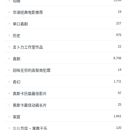
3,236
动画
19
华语经典电影推荐
227
单口喜剧
975
历史
22
吉卜力工作室作品
8,706
喜剧
14
回味无穷的高智商犯罪
1,711
奇幻
97
奥斯卡历届最佳影片
25
奥斯卡最佳动画长片
1,661
家庭
120
少儿节目 – 寓教于乐