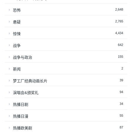
2,648
恐怖
2,765
悬疑
4,434
惊悚
642
战争
155
战争与政治
2
新闻
39
梦工厂经典动画长片
94
演唱会&颁奖礼
34
热播日剧
55
热播日漫
87
热播欧美剧