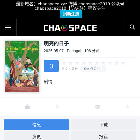
最新域名：chaospace.xyz 微博 chaospace2019 公众号
chaospace2018【防失联】建议关注
捐助注册
明亮的日子
2025-05-07
Portugal
106 分钟.
0
剧情
0
人评分
你的评分：
0
0
0
信息
下载
演员
报错