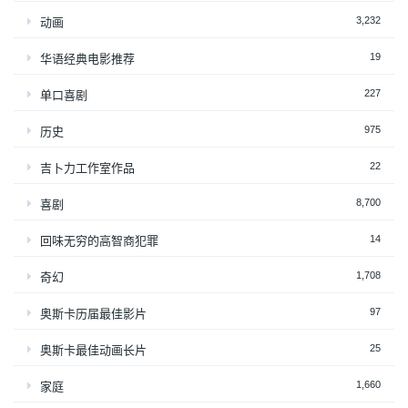
3,232
动画
19
华语经典电影推荐
227
单口喜剧
975
历史
22
吉卜力工作室作品
8,700
喜剧
14
回味无穷的高智商犯罪
1,708
奇幻
97
奥斯卡历届最佳影片
25
奥斯卡最佳动画长片
1,660
家庭