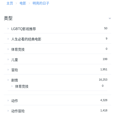
主页
电影
明亮的日子
类型
50
LGBTQ影视推荐
9
人生必看的经典电影
0
体育竞技
199
儿童
1,951
冒险
16,253
剧情
0
体育竞技
4,328
动作
1,418
动作冒险