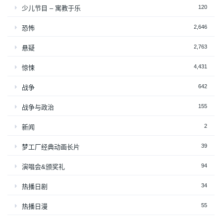
120
少儿节目 – 寓教于乐
2,646
恐怖
2,763
悬疑
4,431
惊悚
642
战争
155
战争与政治
2
新闻
39
梦工厂经典动画长片
94
演唱会&颁奖礼
34
热播日剧
55
热播日漫