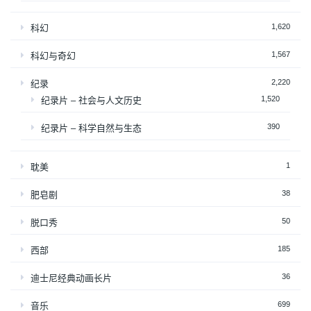
1,620
科幻
1,567
科幻与奇幻
2,220
纪录
1,520
纪录片 – 社会与人文历史
390
纪录片 – 科学自然与生态
1
耽美
38
肥皂剧
50
脱口秀
185
西部
36
迪士尼经典动画长片
699
音乐