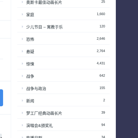
25
奥斯卡最佳动画长片
1,660
家庭
120
少儿节目 – 寓教于乐
2,646
恐怖
2,764
悬疑
4,431
惊悚
642
战争
155
战争与政治
2
新闻
39
梦工厂经典动画长片
94
演唱会&颁奖礼
34
热播日剧