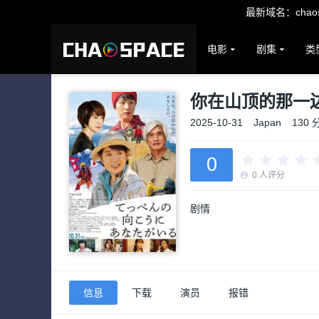
最新域名：chaosp
电影
剧集
类
你在山顶的那一
2025-10-31
Japan
130 
0
0
人评分
剧情
信息
下载
演员
报错