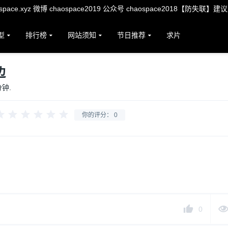
ace.xyz 微博 chaospace2019 公众号 chaospace2018【防失联】建
型
排行榜
网站须知
节日推荐
求片
边
分钟.
你的评分：
0
0