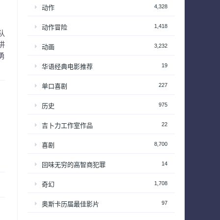
4,328
动作
1,418
动作冒险
队
讲
3,232
动画
勇
19
华语经典电影推荐
227
单口喜剧
975
历史
22
吉卜力工作室作品
8,700
喜剧
14
回味无穷的高智商犯罪
1,708
奇幻
97
奥斯卡历届最佳影片