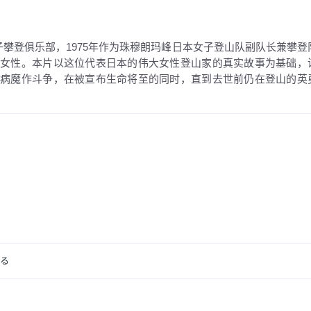
子攀登俱乐部，1975年作为珠穆朗玛峰日本女子登山队副队长兼攀登
的女性。本片以这位代表日本的伟大女性登山家的真实故事为基础，
与病魔作斗争，在被宣布生命将至的同时，直到去世前仍在登山的英
いる