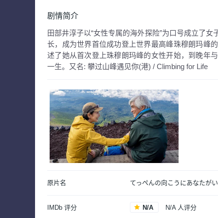
剧情简介
田部井淳子以“女性专属的海外探险”为口号成立了女
长，成为世界首位成功登上世界最高峰珠穆朗玛峰
述了她从首次登上珠穆朗玛峰的女性开始，到晚年
一生。
又名:
攀过山峰遇见你(港) / Climbing for Life
原片名
てっぺんの向こうにあなたが
IMDb 评分
N/A
N/A 人评分