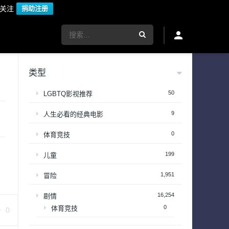
议关注
捐助注册
类型
50
LGBTQ影视推荐
9
人生必看的经典电影
0
体育竞技
199
儿童
1,951
冒险
16,254
剧情
0
体育竞技
0