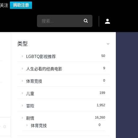
议关注
捐助注册
类型
50
LGBTQ影视推荐
9
人生必看的经典电影
0
体育竞技
199
儿童
1,952
冒险
16,260
剧情
0
体育竞技
0