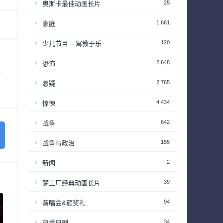
25
奥斯卡最佳动画长片
1,661
家庭
120
少儿节目 – 寓教于乐
2,648
恐怖
2,765
悬疑
4,434
惊悚
642
战争
155
战争与政治
2
新闻
39
梦工厂经典动画长片
94
演唱会&颁奖礼
34
热播日剧