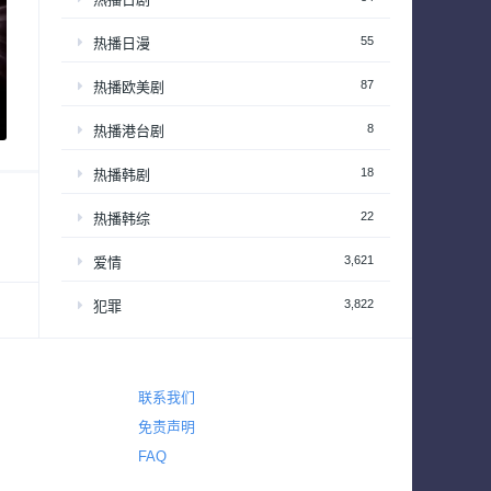
55
热播日漫
87
热播欧美剧
8
热播港台剧
18
热播韩剧
22
热播韩综
3,621
爱情
3,822
犯罪
325
电视电影
720
真人秀
联系我们
63
真人秀 – 享受居家生活
免责声明
FAQ
201
真人秀 – 情感和生活