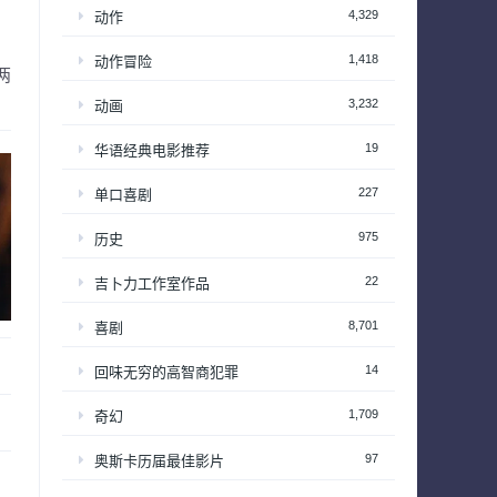
4,329
动作
1,418
动作冒险
两
3,232
动画
19
华语经典电影推荐
227
单口喜剧
975
历史
22
吉卜力工作室作品
8,701
喜剧
14
回味无穷的高智商犯罪
1,709
奇幻
97
奥斯卡历届最佳影片