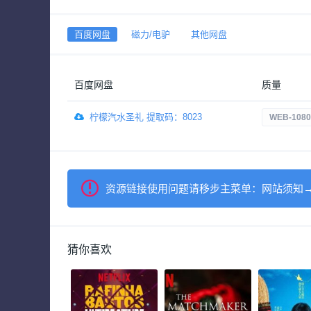
百度网盘
磁力/电驴
其他网盘
百度网盘
质量
柠檬汽水圣礼 提取码：8023
WEB-108
资源链接使用问题请移步主菜单：网站须知
猜你喜欢