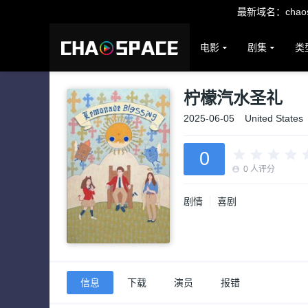
最新域名：chaosp
电影
剧集
类
柠檬汽水圣礼
2025-06-05
United States
0
0
人评分
剧情
喜剧
信息
下载
演员
报错