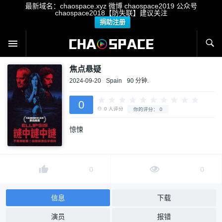
最新域名：chaospace.xyz 微博 chaospace2019 公众号
chaospace2018【防失联】建议关注
捐助注册
焦点悬疑
2024-09-20
Spain
90 分钟.
0
惊悚
0
人评分
你的评分：
0
0
0
信息
下载
演员
报错