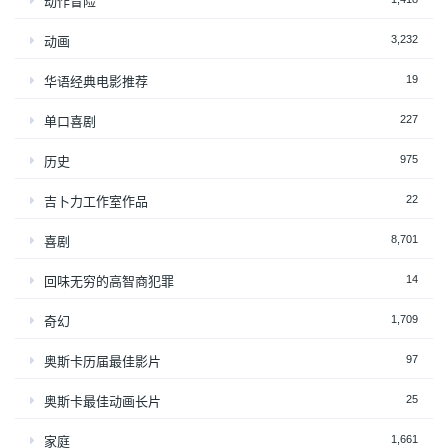
动作冒险
3,232
动画
19
华语经典电影推荐
227
单口喜剧
975
历史
22
吉卜力工作室作品
8,701
喜剧
14
回味无穷的高智商犯罪
1,709
奇幻
97
奥斯卡历届最佳影片
25
奥斯卡最佳动画长片
1,661
家庭