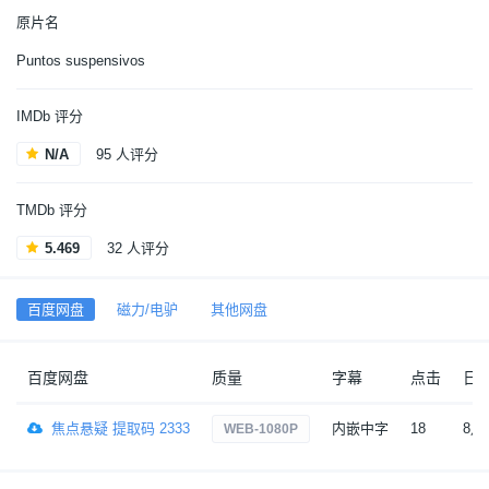
原片名
Puntos suspensivos
IMDb 评分
N/A
95 人评分
TMDb 评分
5.469
32 人评分
百度网盘
磁力/电驴
其他网盘
百度网盘
质量
字幕
点击
日
焦点悬疑 提取码 2333
内嵌中字
18
8月
WEB-1080P