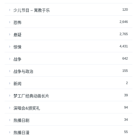
120
少儿节目 – 寓教于乐
2,646
恐怖
2,765
悬疑
4,431
惊悚
642
战争
155
战争与政治
2
新闻
39
梦工厂经典动画长片
94
演唱会&颁奖礼
34
热播日剧
55
热播日漫