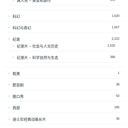
真人秀 – 美食和旅行
1,620
科幻
1,567
科幻与奇幻
2,222
纪录
1,520
纪录片 – 社会与人文历史
390
纪录片 – 科学自然与生态
1
耽美
38
肥皂剧
50
脱口秀
185
西部
36
迪士尼经典动画长片