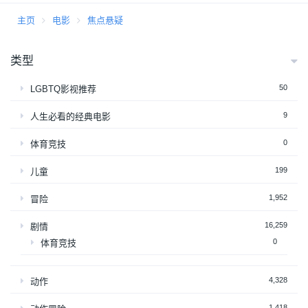
主页
电影
焦点悬疑
类型
50
LGBTQ影视推荐
9
人生必看的经典电影
0
体育竞技
199
儿童
1,952
冒险
16,259
剧情
0
体育竞技
4,328
动作
1,418