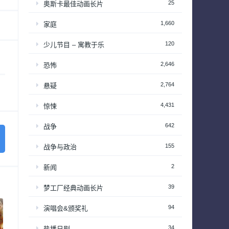
25
奥斯卡最佳动画长片
1,660
家庭
120
少儿节目 – 寓教于乐
2,646
恐怖
2,764
悬疑
4,431
惊悚
642
战争
155
战争与政治
2
新闻
39
梦工厂经典动画长片
94
演唱会&颁奖礼
34
热播日剧