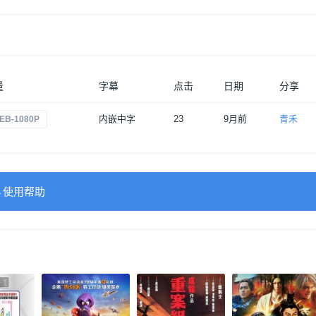
量
字幕
点击
日期
分享
内嵌中字
23
9月前
青禾
EB-1080P
→使用帮助