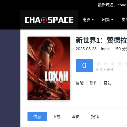
最新域名：chaosp
电影
剧集
类
新世界1：赞德拉
2025-08-28
India
150 分
0
0
人评分
冒险
动作
奇幻
信息
下载
演员
报错