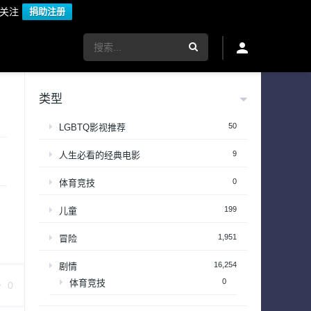
议关注
捐助注册
类型
50
LGBTQ影视推荐
9
人生必看的经典电影
0
体育竞技
199
儿童
1,951
冒险
16,254
剧情
0
体育竞技
0