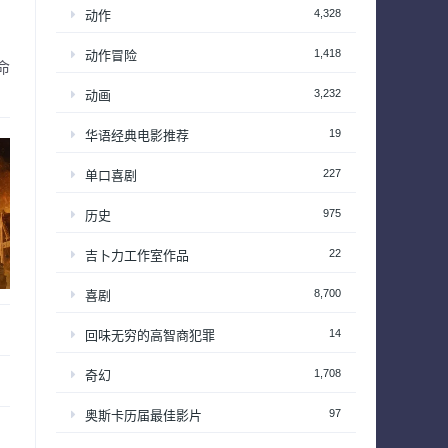
4,328
动作
1,418
动作冒险
命
3,232
动画
19
华语经典电影推荐
227
单口喜剧
975
历史
22
吉卜力工作室作品
8,700
喜剧
14
回味无穷的高智商犯罪
1,708
奇幻
97
奥斯卡历届最佳影片