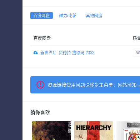
百度网盘
磁力/电驴
其他网盘
百度网盘
质
新世界1：赞德拉 提取码 2333
W
资源链接使用问题请移步主菜单：网站须知
猜你喜欢