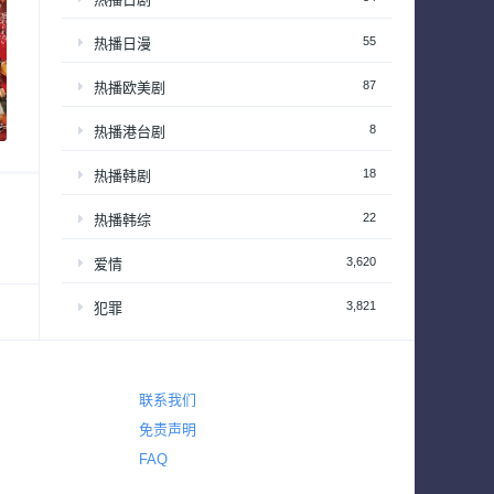
55
热播日漫
87
热播欧美剧
8
热播港台剧
18
热播韩剧
22
热播韩综
3,620
爱情
3,821
犯罪
325
电视电影
720
真人秀
联系我们
63
真人秀 – 享受居家生活
免责声明
FAQ
201
真人秀 – 情感和生活