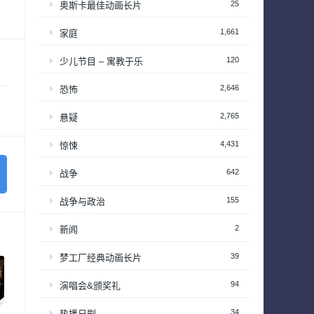
25
奥斯卡最佳动画长片
1,661
家庭
120
少儿节目 – 寓教于乐
2,646
恐怖
2,765
悬疑
4,431
惊悚
642
战争
155
战争与政治
2
新闻
39
梦工厂经典动画长片
94
演唱会&颁奖礼
34
热播日剧