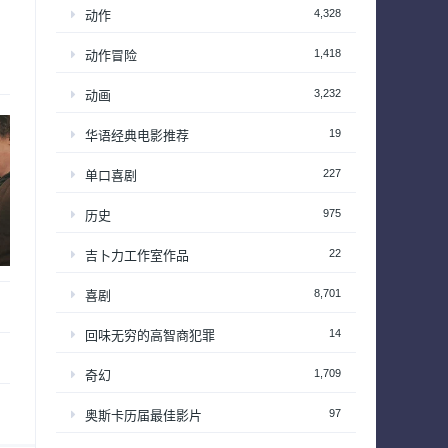
4,328
动作
1,418
动作冒险
3,232
动画
19
华语经典电影推荐
227
单口喜剧
975
历史
22
吉卜力工作室作品
8,701
喜剧
14
回味无穷的高智商犯罪
1,709
奇幻
97
奥斯卡历届最佳影片