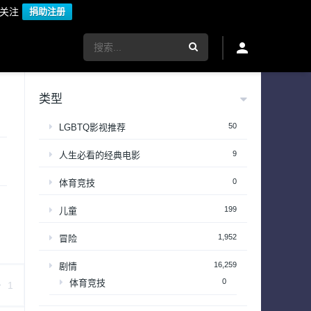
议关注
捐助注册
类型
50
LGBTQ影视推荐
9
人生必看的经典电影
0
体育竞技
199
儿童
1,952
冒险
16,259
剧情
0
体育竞技
1