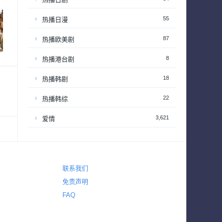
55
热播日漫
87
热播欧美剧
8
热播港台剧
18
热播韩剧
22
热播韩综
3,621
爱情
3,822
犯罪
325
电视电影
联系我们
720
真人秀
免责声明
63
真人秀 – 享受居家生活
FAQ
201
真人秀 – 情感和生活