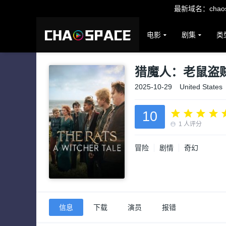
最新域名：chaosp
电影
剧集
类
猎魔人：老鼠盗
2025-10-29
United States
10
1
人评分
冒险
剧情
奇幻
信息
下载
演员
报错