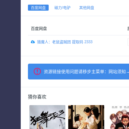
百度网盘
磁力/电驴
其他网盘
百度网盘
猎魔人：老鼠盗贼团 提取码 2333
资源链接使用问题请移步主菜单：网站须知
猜你喜欢